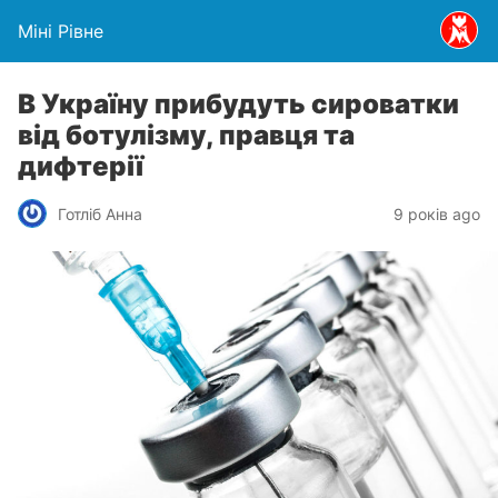
Міні Рівне
​В Україну прибудуть сироватки
від ботулізму, правця та
дифтерії
Готліб Анна
9 років ago