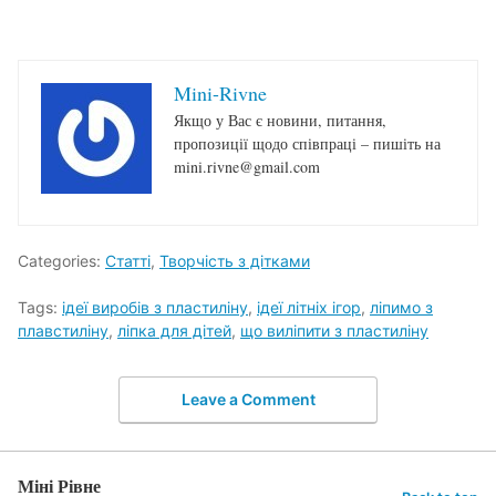
Mini-Rivne
Якщо у Вас є новини, питання,
пропозиції щодо співпраці – пишіть на
mini.rivne@gmail.com
Categories:
Статті
,
Творчість з дітками
Tags:
ідеї виробів з пластиліну
,
ідеї літніх ігор
,
ліпимо з
плавстиліну
,
ліпка для дітей
,
що виліпити з пластиліну
Leave a Comment
Міні Рівне