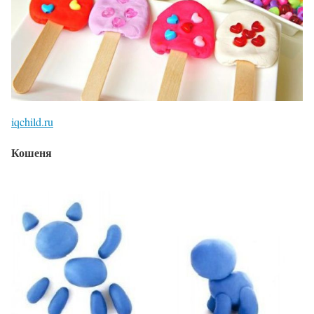
iqchild.ru
Кошеня