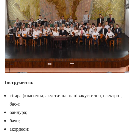
Інструменти:
гітара (класична, акустична, напівакустична, електро-,
бас-);
бандура;
баян;
акордеон;