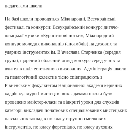
педагогами школи.
На базі школи проводяться Міжнародні, Всеукраїнські
фестивалі та конкурси: Всеукраїнський конкурс дитячо-
юнацької музики «Бурштинові нотки», Міжнародний
конкурс молодих виконавців (ансамблів) на духових та
ударних інструментах ім. В’ячеслава Старченка (середня
група), щорічний обласний огляд-конкурс серед учнів та
вчителів шкіл естетичного виховання. Адміністрація школи
та педагогічний колектив тісно співпрацюють з
Рівненським факультетом Національної академії керівних
кадрів культури і мистецтв, викладачами школи було
проведено майстер-класи та відкриті уроки для слухачів
категорії викладачі початкових спеціалізованих мистецьких
навчальних закладів по класу струнно-смичкових
інструментів, по класу фортепіано, по класу духових