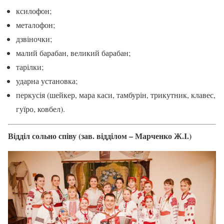
ксилофон;
металофон;
дзвіночки;
малий барабан, великий барабан;
тарілки;
ударна установка;
перкусія (шейкер, мара каси, тамбурін, трикутник, клавес,
гуїро, ковбел).
Відділ сольно співу (зав. відділом – Марченко Ж.І.)