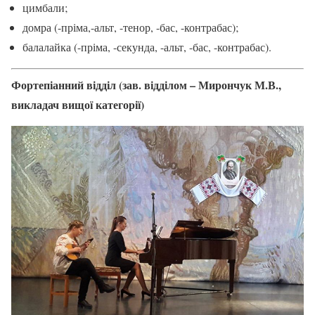
цимбали;
домра (-пріма,-альт, -тенор, -бас, -контрабас);
балалайка (-пріма, -секунда, -альт, -бас, -контрабас).
Фортепіанний відділ (зав. відділом – Мирончук М.В.,
викладач вищої категорії)