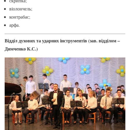
скрипка;
віолончель;
контрабас;
арфа.
Відділ духових та ударних інструментів (зав. відділом –
Димченко К.С.)