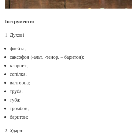
Інструменти:
1. Духові
флейта;
саксофон (-альт, -тенор, – баритон);
кларнет;
сопілка;
валторна;
труба;
туба;
тромбон;
баритон;
2. Ударні