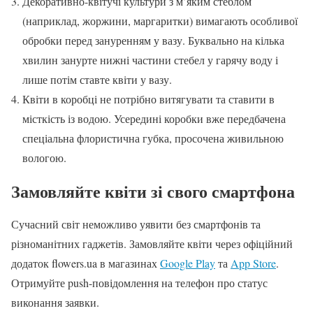
Декоративно-квітучі культури з м’яким стеблом
(наприклад, жоржини, маргаритки) вимагають особливої ​​
обробки перед зануренням у вазу. Буквально на кілька
хвилин занурте нижні частини стебел у гарячу воду і
лише потім ставте квіти у вазу.
Квіти в коробці не потрібно витягувати та ставити в
місткість із водою. Усередині коробки вже передбачена
спеціальна флористична губка, просочена живильною
вологою.
Замовляйте квіти зі свого смартфона
Сучасний світ неможливо уявити без смартфонів та
різноманітних гаджетів. Замовляйте квіти через офіційний
додаток flowers.ua в магазинах
Google Play
та
App Store
.
Отримуйте push-повідомлення на телефон про статус
виконання заявки.