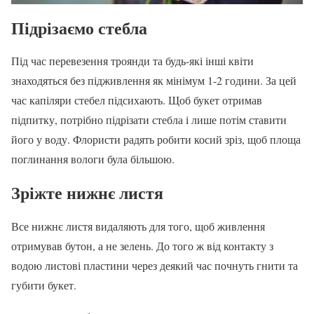
Підрізаємо стебла
Під час перевезення троянди та будь-які інші квіти
знаходяться без підживлення як мінімум 1-2 години. За цей
час капіляри стебел підсихають. Щоб букет отримав
підпитку, потрібно підрізати стебла і лише потім ставити
його у воду. Флористи радять робити косий зріз, щоб площа
поглинання вологи була більшою.
Зріжте нижнє листя
Все нижнє листя видаляють для того, щоб живлення
отримував бутон, а не зелень. До того ж від контакту з
водою листові пластини через деякий час почнуть гнити та
губити букет.