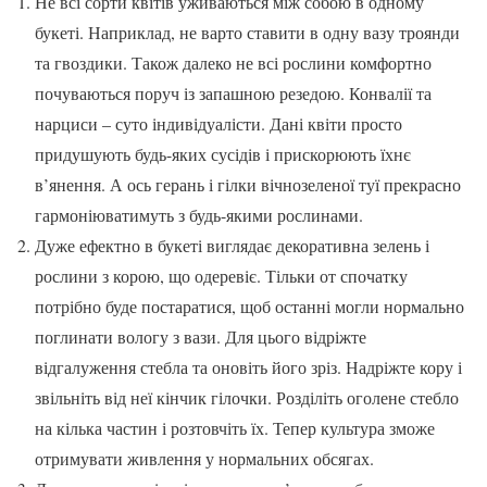
Не всі сорти квітів уживаються між собою в одному
букеті. Наприклад, не варто ставити в одну вазу троянди
та гвоздики. Також далеко не всі рослини комфортно
почуваються поруч із запашною резедою. Конвалії та
нарциси – суто індивідуалісти. Дані квіти просто
придушують будь-яких сусідів і прискорюють їхнє
в’янення. А ось герань і гілки вічнозеленої туї прекрасно
гармоніюватимуть з будь-якими рослинами.
Дуже ефектно в букеті виглядає декоративна зелень і
рослини з корою, що одеревіє. Тільки от спочатку
потрібно буде постаратися, щоб останні могли нормально
поглинати вологу з вази. Для цього відріжте
відгалуження стебла та оновіть його зріз. Надріжте кору і
звільніть від неї кінчик гілочки. Розділіть оголене стебло
на кілька частин і розтовчіть їх. Тепер культура зможе
отримувати живлення у нормальних обсягах.