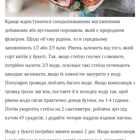
Краще користуватися спеціалізованими магазинними
добавками або вугільним порошком, який є природним
фільтром. Щодо об’єму рідини, то в середньому
заповнюють 1/2 або 2/3 вази. Рівень залежить від того, який
сорт квітів у букеті. Так, якщо стебло гнучке і соковите,
потрібно налити 2/3 води, оскільки такі стебла починають
швидше загнивати, якщо їх повністю занурити у воду.
Популярні троянди люблять багато води. Якщо композиція з
троянд трохи зав’яла, поставте її в холодну воду так, щоб
рівень води сягав практично донця бутона, на 3-4 години.
Потім укоротіть стебла на 2 сантиметри, роблячи зріз під
кутом 45 градусів, і додайте чотири надрізи вздовж пагона.
Воду у букеті потрібно міняти кожні 2 дні. Якщо композиція
у вазі зібрана із токсичних сортів (наприклад, гіацинтів),