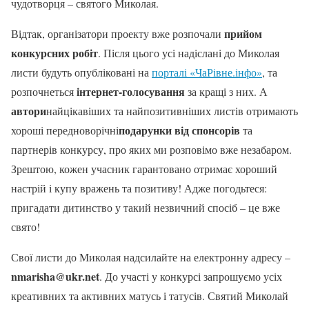
чудотворця – святого Миколая.
прийом
Відтак, організатори проекту вже розпочали
конкурсних робіт
. Після цього усі надіслані до Миколая
листи будуть опубліковані на
порталі «ЧаРівне.інфо»
, та
інтернет-голосування
розпочнеться
за кращі з них. А
автори
найцікавіших та найпозитивніших листів отримають
подарунки від спонсорів
хороші передноворічні
та
партнерів конкурсу, про яких ми розповімо вже незабаром.
Зрештою, кожен учасник гарантовано отримає хороший
настрій і купу вражень та позитиву! Адже погодьтеся:
пригадати дитинство у такий незвичний спосіб – це вже
свято!
Свої листи до Миколая надсилайте на електронну адресу –
nmarisha@ukr.net
.
До участі у конкурсі запрошуємо усіх
креативних та активних матусь і татусів. Святий Миколай