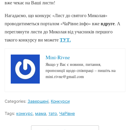
вже чекає на Ваші листи!
Нагадаємо, що конкурс «Лист до святого Миколая»
вдруге
проводитиметься порталом «ЧаРівне.інфо» вже
. А
переглянути листи до Миколая від учасників першого
ТУТ.
такого конкурсу ви можете
Mini-Rivne
Якщо у Вас є новини, питання,
пропозиції щодо співпраці – пишіть на
mini.rivne@gmail.com
Categories:
Завершені
,
Конкурси
Tags:
конкурс
,
мама
,
тато
,
ЧаРівне