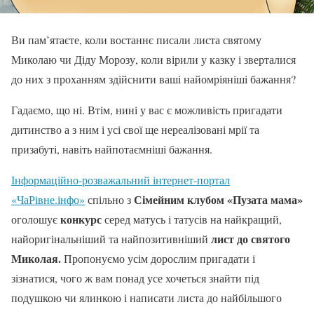
Ви пам’ятаєте, коли востаннє писали листа святому
Миколаю чи Діду Морозу, коли вірили у казку і зверталися
до них з проханням здійснити ваші найомріяніші бажання?
Гадаємо, що ні. Втім, нині у вас є можливість пригадати
дитинство а з ним і усі свої ще нереалізовані мрії та
призабуті, навіть найпотаємніші бажання.
Інформаційно-розважальний інтернет-портал
Сімейним клубом «Пузата мама»
«ЧаРівне.інфо»
спільно з
конкурс
оголошує
серед матусь і татусів на найкращий,
лист до святого
найоригінальніший та найпозитивніший
Миколая.
Пропонуємо усім дорослим пригадати і
зізнатися, чого ж вам понад усе хочеться знайти під
подушкою чи ялинкою і написати листа до найбільшого