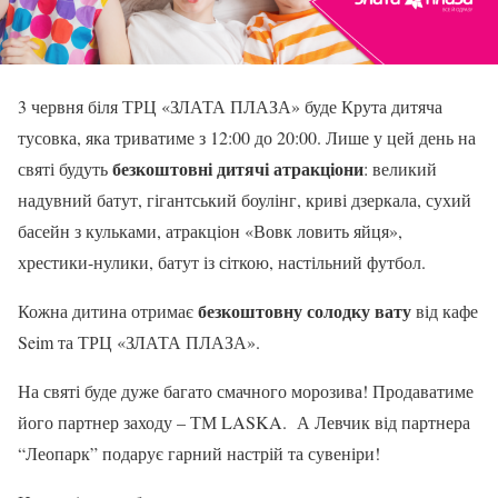
3 червня біля ТРЦ «ЗЛАТА ПЛАЗА» буде Крута дитяча
тусовка, яка триватиме з 12:00 до 20:00. Лише у цей день на
безкоштовні дитячі атракціони
святі будуть
: великий
надувний батут, гігантський боулінг, криві дзеркала, сухий
басейн з кульками, атракціон «Вовк ловить яйця»,
хрестики-нулики, батут із сіткою, настільний футбол.
безкоштовну солодку вату
Кожна дитина отримає
від кафе
Seim та ТРЦ «ЗЛАТА ПЛАЗА».
На святі буде дуже багато смачного морозива! Продаватиме
його партнер заходу – ТМ LASKA. А Левчик від партнера
“Леопарк” подарує гарний настрій та сувеніри!