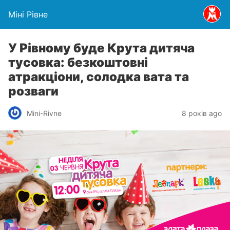
Міні Рівне
У Рівному буде Крута дитяча
тусовка: безкоштовні
атракціони, солодка вата та
розваги
Mini-Rivne
8 років ago