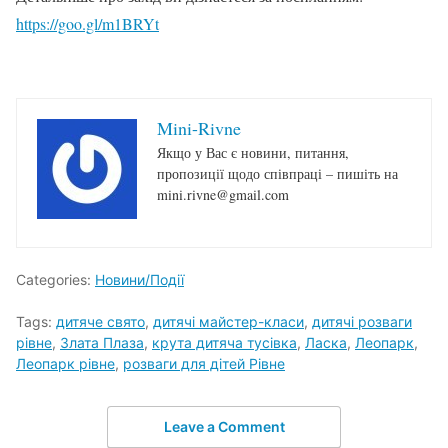
https://goo.gl/m1BRYt
Mini-Rivne
Якщо у Вас є новини, питання,
пропозиції щодо співпраці – пишіть на
mini.rivne@gmail.com
Categories:
Новини/Події
Tags:
дитяче свято
,
дитячі майстер-класи
,
дитячі розваги
рівне
,
Злата Плаза
,
крута дитяча тусівка
,
Ласка
,
Леопарк
,
Леопарк рівне
,
розваги для дітей Рівне
Leave a Comment