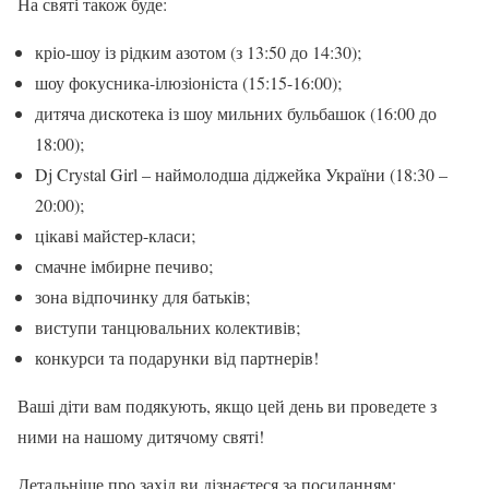
На святі також буде:
кріо-шоу із рідким азотом (з 13:50 до 14:30);
шоу фокусника-ілюзіоніста (15:15-16:00);
дитяча дискотека із шоу мильних бульбашок (16:00 до
18:00);
Dj Crystal Girl – наймолодша діджейка України (18:30 –
20:00);
цікаві майстер-класи;
смачне імбирне печиво;
зона відпочинку для батьків;
виступи танцювальних колективів;
конкурси та подарунки від партнерів!
Ваші діти вам подякують, якщо цей день ви проведете з
ними на нашому дитячому святі!
Детальніше про захід ви дізнаєтеся за посиланням: