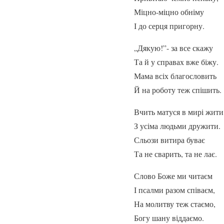
Міцно-міцно обніму
І до серця пригорну.
„Дякую!”- за все скажу
Та й у справах вже біжу.
Мама всіх благословить
Й на роботу теж спішить.
Вчить матуся в мирі жити
З усіма людьми дружити.
Сльози витира буває
Та не сварить, та не лає.
Слово Боже ми читаєм
І псалми разом співаєм,
На молитву теж стаємо,
Богу шану віддаємо.