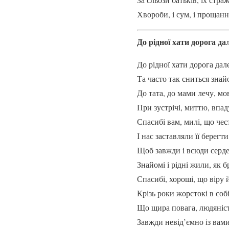
Хвороби, і сум, і проща
До рідної хати дорога д
До рідної хати дорога дал
Та часто так сниться знай
До тата, до мами лечу, мо
При зустрічі, миттю, впаду
Спасибі вам, милі, що чес
І нас заставляли її берегти
Щоб завжди і всюди серд
Знайомі і рідні жили, як б
Спасибі, хороші, що віру 
Крізь роки жорстокі в соб
Що щира повага, людяність
Завжди невід’ємно із вам