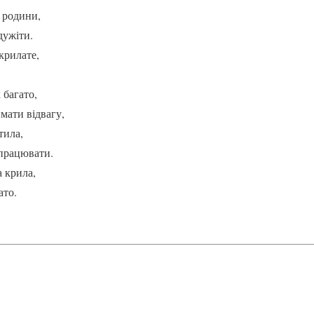
о родини,
дужіти.
крилате,
 багато,
мати відвагу,
тила,
працювати.
а крила,
ато.