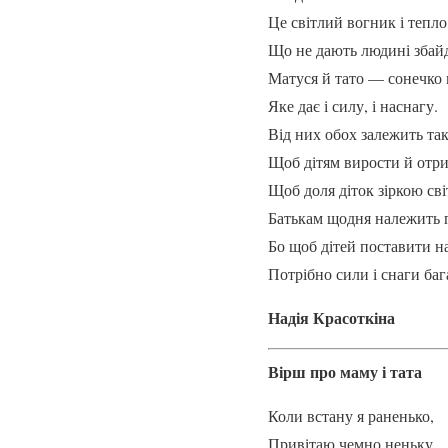
Це світлий вогник і тепл
Що не дають людині збай
Матуся й тато — сонечко 
Яке дає і силу, і наснагу.
Від них обох залежить так
Щоб дітям вирости й отри
Щоб доля діток зіркою сві
Батькам щодня належить 
Бо щоб дітей поставити н
Потрібно сили і снаги баг
Надія Красоткіна
Вірш про маму і тата
Коли встану я раненько,
Привітаю чемно неньку,