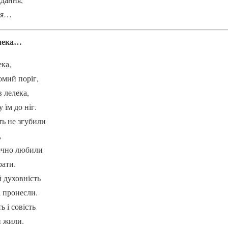
ння…
алека…
ека,
омий поріг,
в лелека,
 їм до ніг.
ть не згубили
,
ечно любили
рати.
й духовність
і пронесли.
 і совість
и жили.