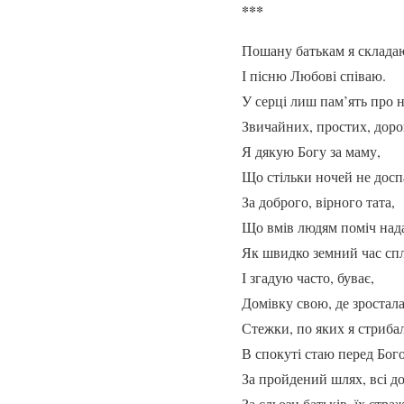
***
Пошану батькам я склада
І пісню Любові співаю.
У серці лиш пам’ять про 
Звичайних, простих, доро
Я дякую Богу за маму,
Що стільки ночей не досп
За доброго, вірного тата,
Що вмів людям поміч над
Як швидко земний час с
І згадую часто, буває,
Домівку свою, де зростала
Стежки, по яких я стрибал
В спокуті стаю перед Бог
За пройдений шлях, всі д
За сльози батьків, їх стра