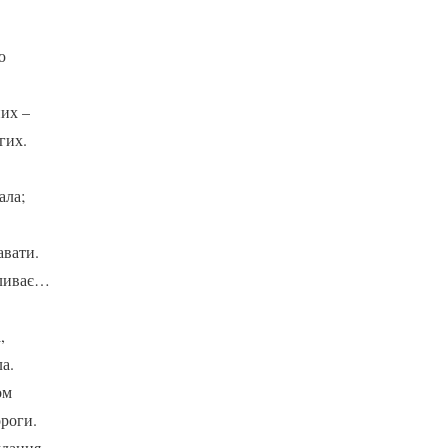
ю
них –
гих.
ала;
авати.
пливає…
,
а.
ом
ороги.
ждання,