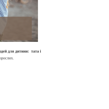
юдей для дитини: тата і
дорослих.