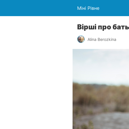
Міні Рівне
Вірші про бать
Alina Berozkina