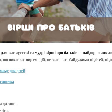
в для вас чуттєві та мудрі вірші про батьків – найдорожчих л
ія, що викликає вир емоцій, не залишить байдужими ні дітей, ні 
 маму для дітей
 синочка
а дитини,
етіти.