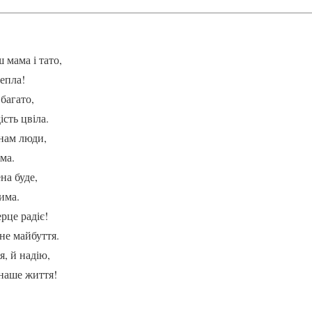
 мама і тато,
тепла!
багато,
ість цвіла.
 нам люди,
ема.
на буде,
зима.
рце радіє!
не майбуття.
, й надію,
 наше життя!