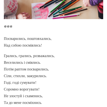
***
Посварились, поштовхались,
Над собою посміялись!
Грались, грались, розважались,
Веселились і сміялись.
Потім раптом посварились,
Сіли, стихли, зажурились.
Годі, годі сумувати!
Соромно ворогувати!
Не злостуй і схаменись,
Та до мене посміхнись.