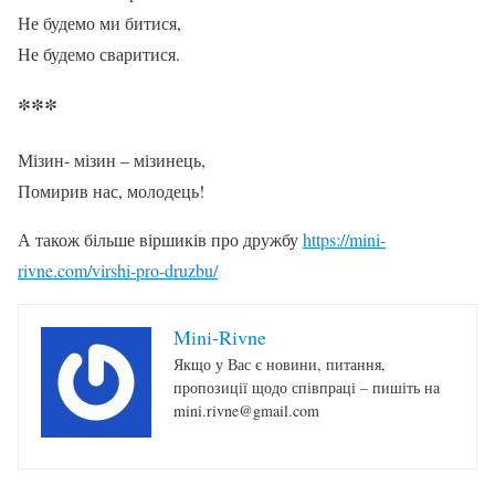
Не будемо ми битися,
Не будемо сваритися.
***
Мізин- мізин – мізинець,
Помирив нас, молодець!
А також більше віршиків про дружбу
https://mini-
rivne.com/virshi-pro-druzbu/
Mini-Rivne
Якщо у Вас є новини, питання,
пропозиції щодо співпраці – пишіть на
mini.rivne@gmail.com