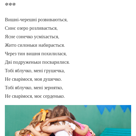
***
Вишнi-черешнi розвиваються,
Синє озеро розливається,
Ясне сонечко усмiхається,
Жито силоньки набирається.
Через тин вишня похилилася,
Двi подруженьки посварилися.
Тобi яблучко, менi грушечка,
Не сварiмося, моя душечко.
Тобi яблучко, менi зернятко,
Не сварiмося, моє серденько.