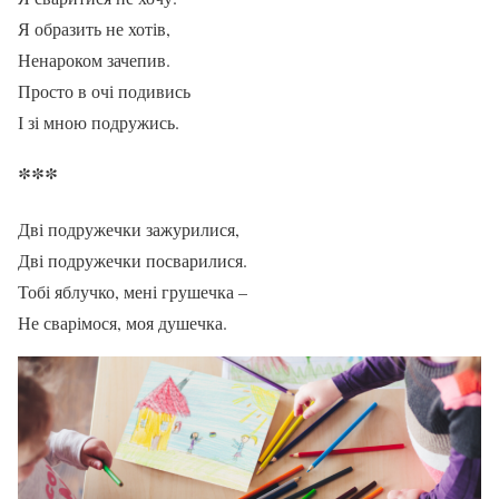
Я образить не хотів,
Ненароком зачепив.
Просто в очі подивись
І зі мною подружись.
***
Дві подружечки зажурилися,
Дві подружечки посварилися.
Тобі яблучко, мені грушечка –
Не сварімося, моя душечка.