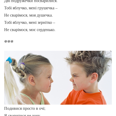
Дві подружечки посварилися.
Тобі яблучко, мені грушечка –
Не сварімося, моя душечка.
Тобі яблучко, мені зернітко –
Не сварімося, моє серденько.
***
Подивися просто в очі;
Я сваритися не хочу.