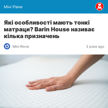
Міні Рівне
Які особливості мають тонкі
матраци? Barin House називає
кілька призначень
Mini-Rivne
3 роки ago