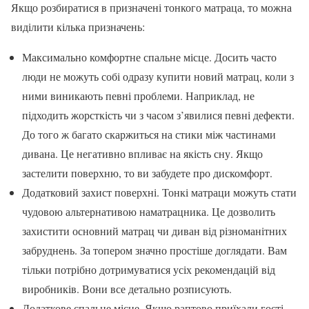
Якщо розбиратися в призначені тонкого матраца, то можна
виділити кілька призначень:
Максимально комфортне спальне місце. Досить часто
люди не можуть собі одразу купити новий матрац, коли з
ними виникають певні проблеми. Наприклад, не
підходить жорсткість чи з часом з’явилися певні дефекти.
До того ж багато скаржиться на стики між частинами
дивана. Це негативно впливає на якість сну. Якщо
застелити поверхню, то ви забудете про дискомфорт.
Додатковий захист поверхні. Тонкі матраци можуть стати
чудовою альтернативою наматрацника. Це дозволить
захистити основний матрац чи диван від різноманітних
забруднень. За топером значно простіше доглядати. Вам
тільки потрібно дотримуватися усіх рекомендацій від
виробників. Вони все детально розписують.
Додаткове спальне місце. Якщо раптово приїхали гості,