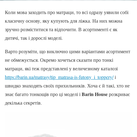
Коли мова заходить про матраци, то всі одразу уявили собі
класичну основу, яку купують для ліжка. На них можна
зручно розміститися та відпочити. В асортименті є як
дитячі, так і дорослі моделі.
Варто розуміти, що виключно цими варіантами асортимент
не обмежується. Окремо хочеться сказати про тонкі
матраци, які теж представлені у величезному каталозі
https://barin.ua/matrasy/tip_matrasa-is-futony_i_toppery/
і
швидко знаходять своїх прихильників. Хоча є й такі, хто не
Barin House
знає багато тонкощів про ці моделі і
розкриває
декілька секретів.