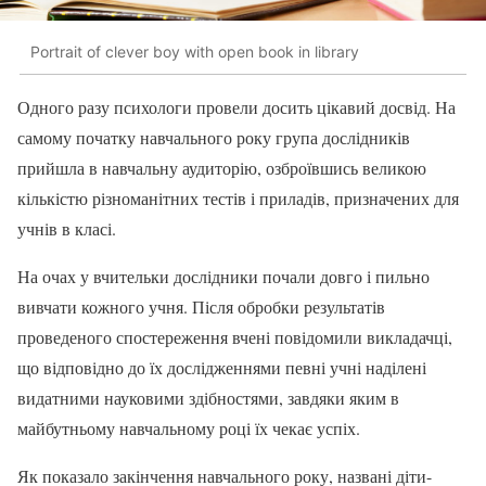
Portrait of clever boy with open book in library
Одного разу психологи провели досить цікавий досвід. На
самому початку навчального року група дослідників
прийшла в навчальну аудиторію, озброївшись великою
кількістю різноманітних тестів і приладів, призначених для
учнів в класі.
На очах у вчительки дослідники почали довго і пильно
вивчати кожного учня. Після обробки результатів
проведеного спостереження вчені повідомили викладачці,
що відповідно до їх дослідженнями певні учні наділені
видатними науковими здібностями, завдяки яким в
майбутньому навчальному році їх чекає успіх.
Як показало закінчення навчального року, названі діти-