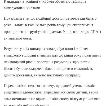
Кандидати в успішні учні були обрані по таблиці з
випадковими числами.
Показовим є те, що подібний досвід повторювали багато
разів. Навіть в Росії кілька років тому цей експеримент
проводився на групі учнів в рамках їх підготовки до ДПА з
англійської мови.
Результат у всіх випадках завжди був один і той же:
випадково відібрані вченими діти до кінця року показували
неймовірний рівень зростання розумових здібностей.
Досить було викладачеві тільки повірити в можливість
даного зростання, як воно наступало насправді.
Переконаність педагога в тому, що даний учень володіє
видатними здібностями, передавалася самій дитині, і вона
сама починала в це вірити і в кінцевому підсумку виявляла
те, чого від неї не очікували.