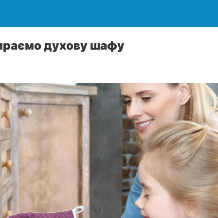
бираємо духову шафу