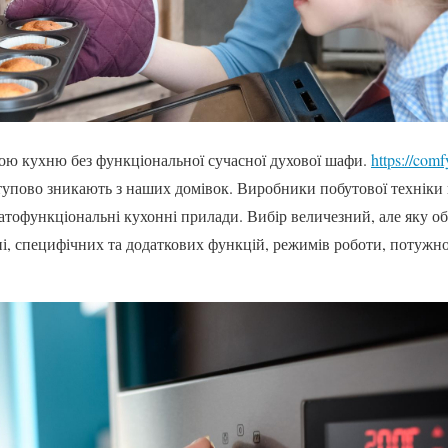
ою кухню без функціональної сучасної духової шафи.
https://comf
ступово зникають з наших домівок. Виробники побутової технік
атофункціональні кухонні прилади. Вибір величезний, але яку об
ні, специфічних та додаткових функцій, режимів роботи, потужно