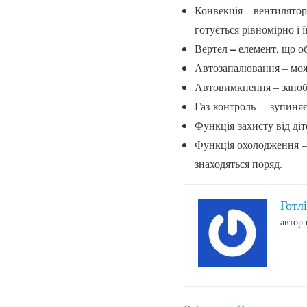
Конвекція – вентилятор
готується рівномірно і 
–
Вертел
елемент, що об
Автозапалювання – можл
Автовимкнення – запобі
Газ-контроль – зупиняє 
Функція захисту від ді
Функція охолодження – 
знаходяться поряд.
Готл
автор 