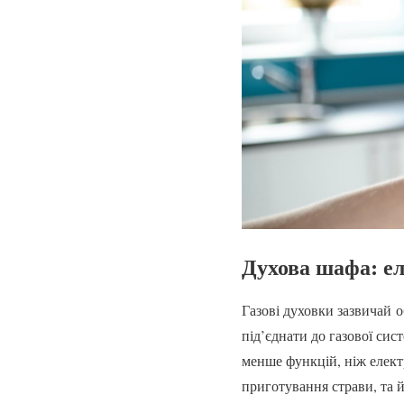
Духова шафа: ел
Газові духовки зазвичай 
під’єднати до газової сис
менше функцій, ніж елект
приготування страви, та й