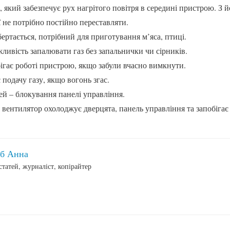
, який забезпечує рух нагрітого повітря в середині пристрою. З 
її не потрібно постійно переставляти.
ертається, потрібний для приготування м’яса, птиці.
ивість запалювати газ без запальнички чи сірників.
гає роботі пристрою, якщо забули вчасно вимкнути.
подачу газу, якщо вогонь згас.
тей – блокування панелі управління.
вентилятор охолоджує дверцята, панель управління та запобігає
іб Анна
статей, журналіст, копірайтер