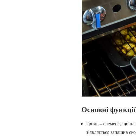
Основні функції
–
Гриль
елемент, що наг
з’являється запашна ск