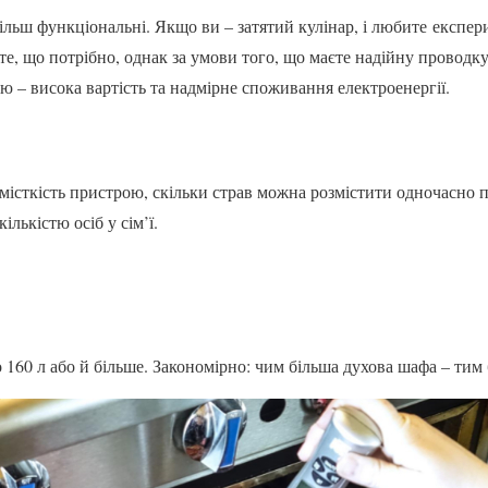
ільш функціональні. Якщо ви – затятий кулінар, і любите експер
те, що потрібно, однак за умови того, що маєте надійну проводк
ю – висока вартість та надмірне споживання електроенергії.
місткість пристрою, скільки страв можна розмістити одночасно п
лькістю осіб у сім’ї.
160 л або й більше. Закономірно: чим більша духова шафа – тим 