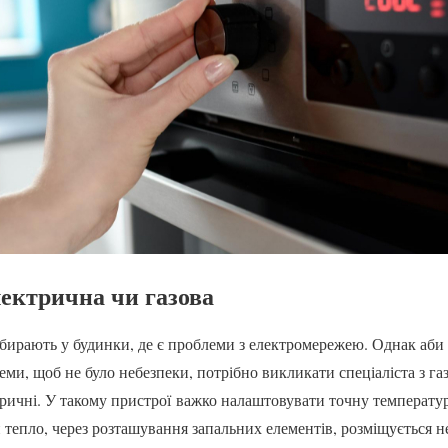
ектрична чи газова
обирають у будинки, де є проблеми з електромережею. Однак аби ї
теми, щоб не було небезпеки, потрібно викликати спеціаліста з г
ричні. У такому пристрої важко налаштовувати точну температур
 тепло, через розташування запальних елементів, розміщується н