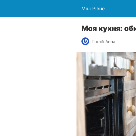
Міні Рівне
Моя кухня: о
Готліб Анна