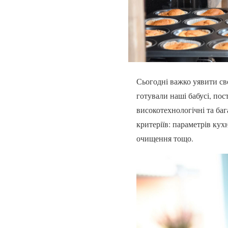
Сьогодні важко уявити св
готували наші бабусі, по
високотехнологічні та баг
критеріїв: параметрів кух
очищення тощо.