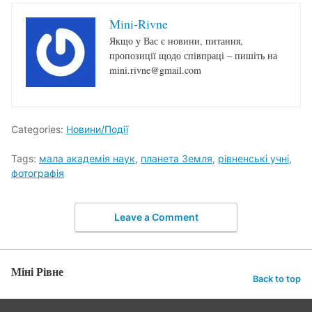
Mini-Rivne
Якщо у Вас є новини, питання,
пропозиції щодо співпраці – пишіть на
mini.rivne@gmail.com
Categories:
Новини/Події
Tags:
мала академія наук
,
планета Земля
,
рівненські учні
,
фотографія
Leave a Comment
Міні Рівне
Back to top