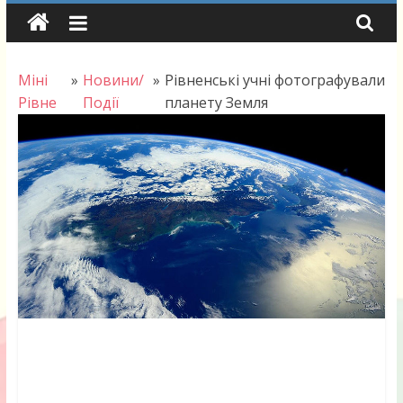
Skip
to
content
Міні
»
Новини/
»
Рівненські учні фотографували
Рівне
Події
планету Земля