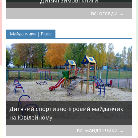
Дитячі зимові книги
всі огляди
→
Майданчики | Рівне
в
Дитячий спортивно-ігровий майданчик
на Ювілейному
всі майданчики
→