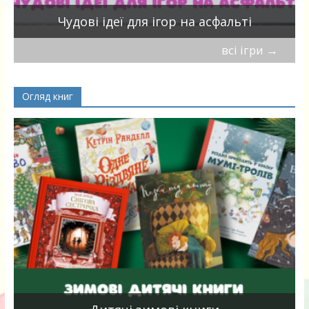
Чудові ідеї для ігор на асфальті
всі ігри
→
Огляд книг
я