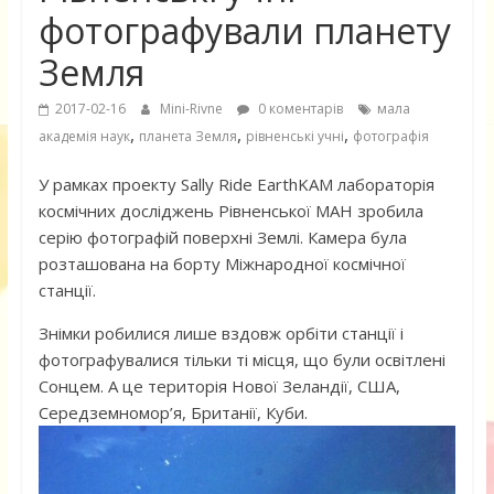
фотографували планету
Земля
2017-02-16
Mini-Rivne
0 коментарів
мала
,
,
,
академія наук
планета Земля
рівненські учні
фотографія
У рамках проекту Sally Ride EarthKAM лабораторія
космічних досліджень Рівненської МАН зробила
серію фотографій поверхні Землі. Камера була
розташована на борту Міжнародної космічної
станції.
Знімки робилися лише вздовж орбіти станції і
фотографувалися тільки ті місця, що були освітлені
Сонцем. А це територія Нової Зеландії, США,
Середземномор’я, Британії, Куби.