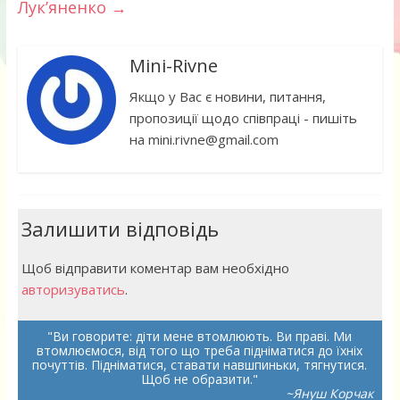
Лук’яненко
→
Mini-Rivne
Якщо у Вас є новини, питання,
пропозиції щодо співпраці - пишіть
на mini.rivne@gmail.com
Залишити відповідь
Щоб відправити коментар вам необхідно
авторизуватись
.
Ви говорите: діти мене втомлюють. Ви праві. Ми
втомлюємося, від того що треба підніматися до їхніх
почуттів. Підніматися, ставати навшпиньки, тягнутися.
Щоб не образити.
~Януш Корчак