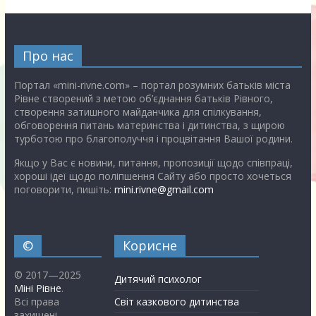
Про нас
Портал «mini-rivne.com» – портал розумних батьків міста
Рівне створений з метою об’єднання батьків Рівного,
створення затишного майданчика для спілкування,
обговорення питань материнства і дитинства, з щирою
турботою про благополуччя і процвітання Вашої родини.
Якщо у Вас є новини, питання, пропозиції щодо співпраці,
хороші ідеї щодо поліпшення Сайту або просто хочеться
поговорити, пишіть:
mini.rivne@gmail.com
©
Корисне
© 2017—2025
Дитячий психолог
Міні Рівне
.
Всі права
Світ казкового дитинства
захищені.