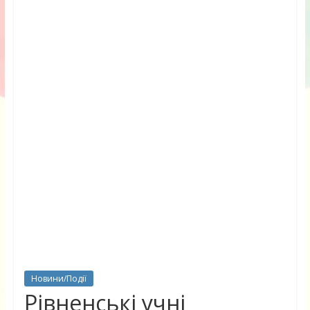
Новини/Події
Рівненські учні