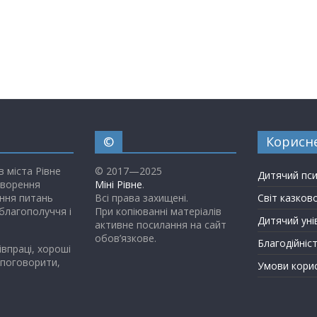
Приватні садочки Рівного
©
Корисн
в міста Рівне
© 2017—2025
Дитячий пс
творення
Міні Рівне
.
ння питань
Всі права захищені.
Світ казков
благополуччя і
При копіюванні матеріалів
Дитячий уні
активне посилання на сайт
обов’язкове.
Благодійніс
івпраці, хороші
 поговорити,
Умови кори