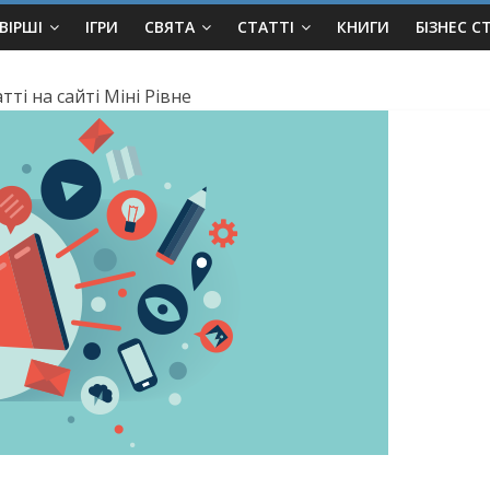
ВІРШІ
ІГРИ
СВЯТА
СТАТТІ
КНИГИ
БІЗНЕС С
ті на сайті Міні Рівне