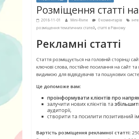
Розміщення статті на 
2018-11-01
Mini-Rivne
0 коментарів
інт
,
розміщення тематичних статей
статті в Рівному
Рекламні статті
Стаття розміщується на головній сторінці сайт
ключові слова, постійне посилання на сайт та
видимою для відвідувачів та пошукових систе
Це допоможе вам:
проінформувати клієнтів про напря
залучити нових клієнтів та
збільшити
аудиторії,
10 найкращих
створити та посилити позитивний і
дітей, що по
питання про
Вартість розміщення рекламної статті:
250