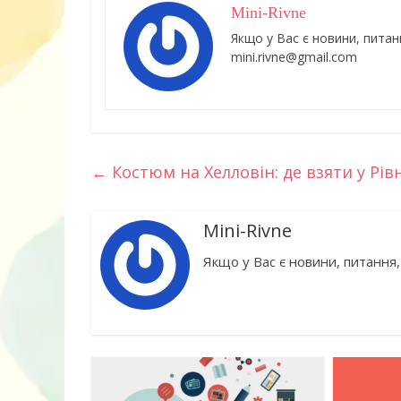
Mini-Rivne
Якщо у Вас є новини, питан
mini.rivne@gmail.com
←
Костюм на Хелловін: де взяти у Рів
Книга «Як лю
Корчак Януш
Mini-Rivne
Якщо у Вас є новини, питання,