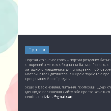
Про нас
Портал «mini-rivne.com» – портал розумних батькі
створений з метою об’єднання батьків Рівного, с
затишного майданчика для спілкування, обговоре
материнства і дитинства, з щирою турботою про 
процвітання Вашої родини.
Якщо у Вас є новини, питання, пропозиції щодо сп
ідеї щодо поліпшення Сайту або просто хочеться
пишіть:
mini.rivne@gmail.com