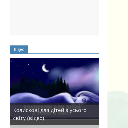
Відео
Пісні про 
Колискові для дітей з усього
— добірка
світу (відео)
дітей