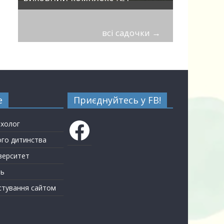
всі садочки
→
е
Приєднуйтесь у FB!
Facebook
ихолог
ого дитинства
верситет
ть
стування сайтом