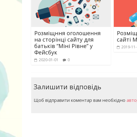
Дитячий спо
Розміщння оголошення
Розміщ
майданчик на
на сторінці сайту для
сайті M
батьків “Міні Рівне” у
2019-11
Фейсбук
2020-01-01
0
Залишити відповідь
Щоб відправити коментар вам необхідно
авто
ДНЗ ясла-сад
поглибленого
розвитку – П