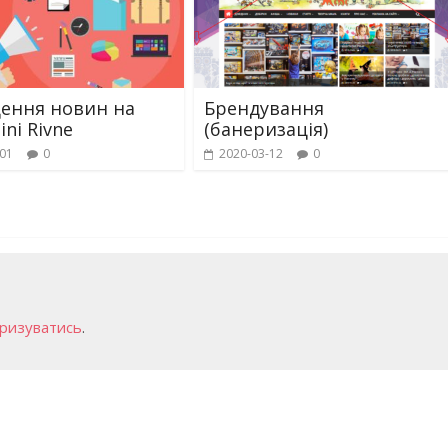
Дитячий спортивно-ігровий
ртивно-ігровий
майданчик в парку ім. Т.
ення новин на
Брендування
 Лебединці
Шевченка
ini Rivne
(банеризація)
-01
0
2020-03-12
0
ризуватись
.
ок №2
 інтелектуального
ізнайко