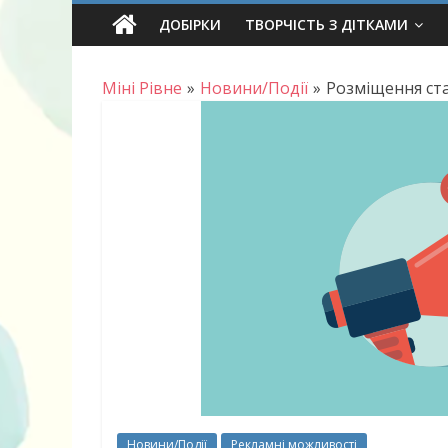
Skip
ДОБІРКИ
ТВОРЧІСТЬ З ДІТКАМИ
to
content
Міні Рівне
»
Новини/Події
»
Розміщення стат
Новини/Події
Рекламні можливості