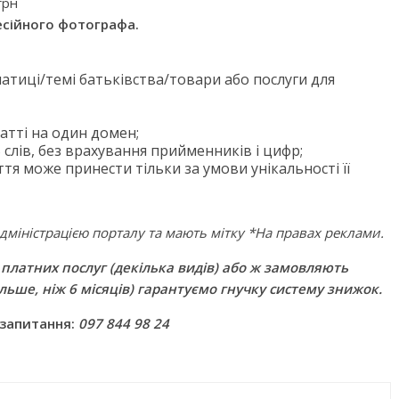
грн
сійного фотографа.
атиці/темі батьківства/товари або послуги для
татті на один домен;
слів, без врахування прийменників і цифр;
я може принести тільки за умови унікальності її
дміністрацією порталу та мають мітку *На правах реклами.
го світу, щоб
Ігри та конкурси на Новий р
платних послуг (декілька видів) або ж замовляють
вати дітей від
для всієї сім’ї — ідеї для
льше, ніж 6 місяців) гарантуємо гнучку систему знижок.
святкового вечора
 запитання:
097 844 98 24