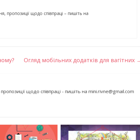
ня, пропозиції щодо співпраці – пишіть на
ному?
Огляд мобільних додатків для вагітних
бити дитину»
Що почитати дитині на ніч: 
книжок для сну
 пропозиції щодо співпраці - пишіть на mini.rivne@gmail.com