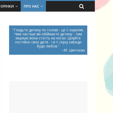
ТОРІНКИ
ПРО НАС
Гладьте дитину по голові - це її окриляє.
Чим частіше ви обіймаєте дитину - тим
міцніше вона стоїть на ногах. Цілуйте
постійно своє дитя - і в її серці завжди
буде любов.
~М. Цвєтаєва