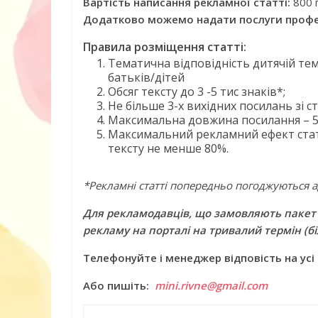
Вартість написання рекламної статті:
800 
Додатково можемо надати послуги профе
Правила розміщення статті:
Тематична відповідність дитячій тем
батьків/дітей
Обсяг тексту до 3 -5 тис знаків*;
Не більше 3-х вихідних посилань зі с
Максимальна довжина посилання – 5 
Максимальний рекламний ефект статт
тексту не менше 80%.
*Рекламні статті попередньо погоджуються а
10 ігор з усьо
Для рекламодавців, що замовляють пакет 
нарешті відір
рекламу на порталі на тривалий термін (бі
планшетів
Телефонуйте і менеджер відповість на усі
Або пишіть:
mini.rivne@gmail.com