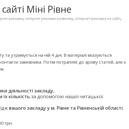
сайті Міні Рівне
,
,
,
ернет реклама
інтернет реклама в рівному
інтернет-реклама на сайті
у та утримується на ній 4 дні. В матеріалі вказуються
 контакти замовника. Потім потрапляє до архіву статей, але є
м.
мки діяльності закладу,
 їх кількість
за допомогою нашої читацької
 фільмів для
Чарівні українські колискові
мідж
вашого закладу у м. Рівне та Рівненській області.
яснюють складні
пісні для дітей (слова та
сто
музика)
0 грн.