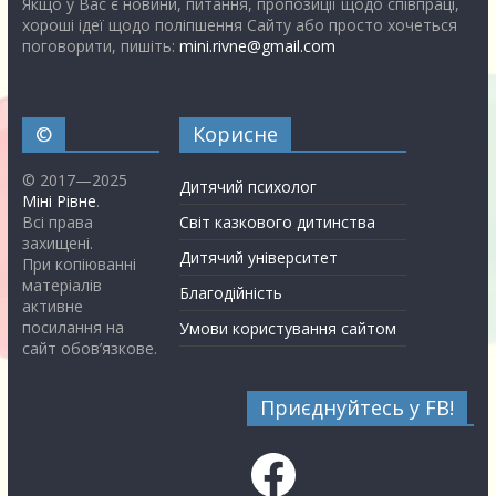
Якщо у Вас є новини, питання, пропозиції щодо співпраці,
хороші ідеї щодо поліпшення Сайту або просто хочеться
поговорити, пишіть:
mini.rivne@gmail.com
©
Корисне
© 2017—2025
Дитячий психолог
Міні Рівне
.
Всі права
Світ казкового дитинства
захищені.
Дитячий університет
При копіюванні
матеріалів
Благодійність
активне
посилання на
Умови користування сайтом
сайт обов’язкове.
Приєднуйтесь у FB!
Facebook