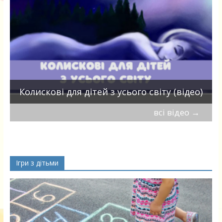
П
Колискові для дітей з усього світу (відео)
всі відео
→
Ігри з дітьми