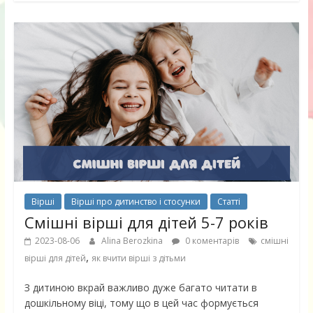
Вірші
Вірші про дитинство і стосунки
Статті
Смішні вірші для дітей 5-7 років
2023-08-06
Alina Berozkina
0 коментарів
смішні
,
вірші для дітей
як вчити вірші з дітьми
З дитиною вкрай важливо дуже багато читати в
дошкільному віці, тому що в цей час формується