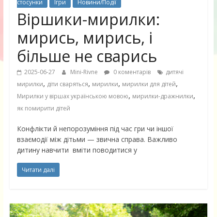
стосунки
Ігри
Новини/Події
Віршики-мирилки:
мирись, мирись, і
більше не сварись
2025-06-27
Mini-Rivne
0 коментарів
дитячі
,
,
,
,
мирилки
діти сваряться
мирилки
мирилки для дітей
,
,
Мирилки у віршах українською мовою
мирилки-дражнилки
як помирити дітей
Конфлікти й непорозуміння під час гри чи іншої
взаємодії між дітьми — звична справа. Важливо
дитину навчити вміти поводитися у
Читати далі