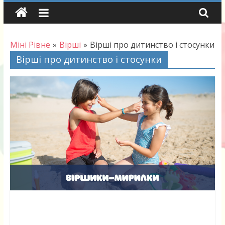
Skip
to
content
Міні Рівне
»
Вірші
»
Вірші про дитинство і стосунки
Вірші про дитинство і стосунки