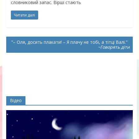
словниковий запас. Вірші стають
Читати далі
– Оля, досить плакати! – Я плачу не тобі, а тітці Валі.
~Говорять діти
Відео