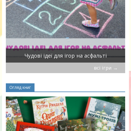
Чудові ідеї для ігор на асфальті
всі ігри
→
Огляд книг