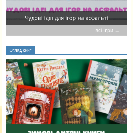
Чудові ідеї для ігор на асфальті
всі ігри
→
Огляд книг