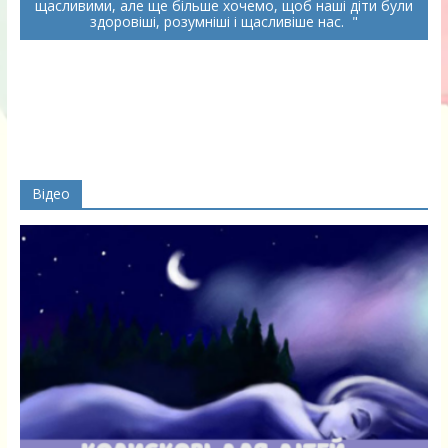
щасливими, але ще більше хочемо, щоб наші діти були
здоровіші, розумніші і щасливіше нас.
Відео