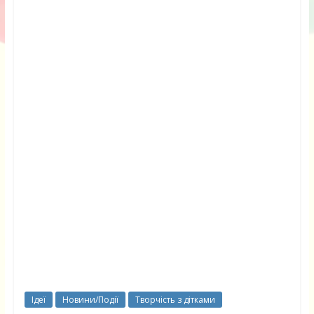
Ідеї
Новини/Події
Творчість з дітками