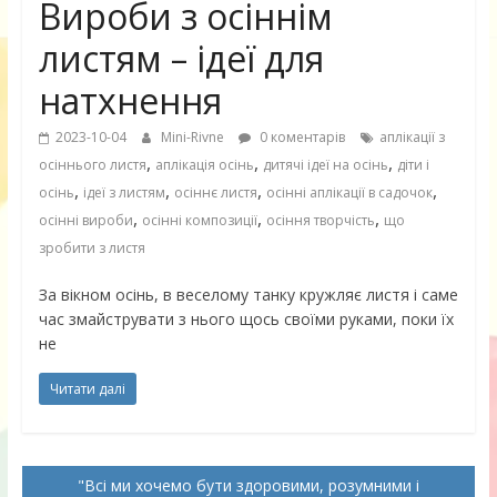
Вироби з осіннім
листям – ідеї для
натхнення
2023-10-04
Mini-Rivne
0 коментарів
аплікації з
,
,
,
осіннього листя
аплікація осінь
дитячі ідеї на осінь
діти і
,
,
,
,
осінь
ідеї з листям
осіннє листя
осінні аплікації в садочок
,
,
,
осінні вироби
осінні композиції
осіння творчість
що
зробити з листя
За вікном осінь, в веселому танку кружляє листя і саме
час змайструвати з нього щось своїми руками, поки їх
не
Читати далі
Всі ми хочемо бути здоровими, розумними і