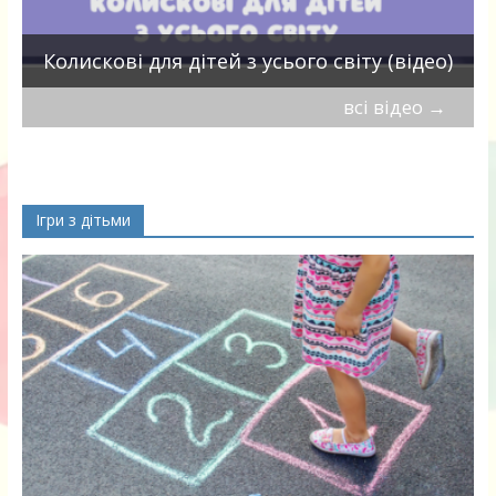
П
Колискові для дітей з усього світу (відео)
всі відео
→
Ігри з дітьми