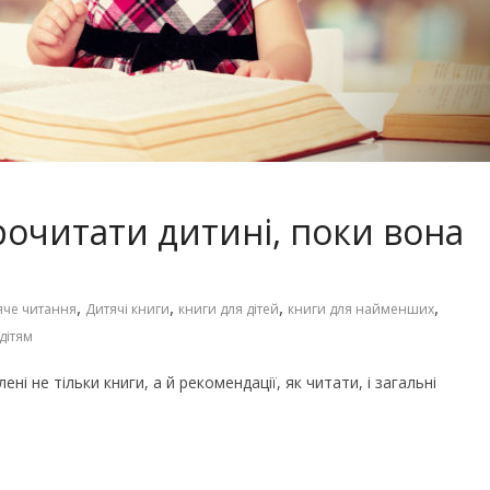
Чарівні українські колискові
іших пісень про
пісні для дітей (слова та
музика)
прочитати дитині, поки вона
,
,
,
,
яче читання
Дитячі книги
книги для дітей
книги для найменших
дітям
ені не тільки книги, а й рекомендації, як читати, і загальні