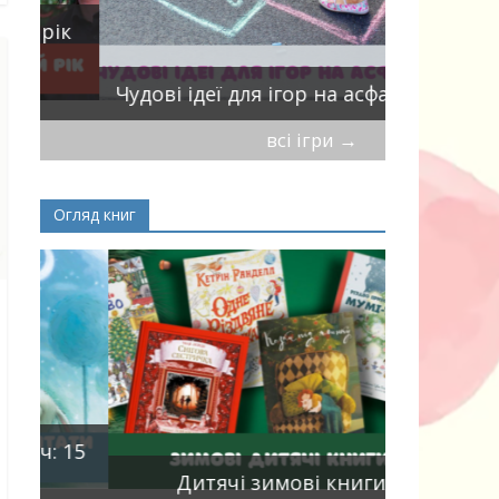
ік
Віршики-
Чудові ідеї для ігор на асфальті
мирись, і
всі ігри
→
Огляд книг
Книги, що
15
двома мо
Дитячі зимові книги
білінгви 