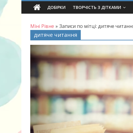
Skip
ДОБІРКИ
ТВОРЧІСТЬ З ДІТКАМИ
to
content
Міні Рівне
»
Записи по мітці: дитяче читанн
дитяче читання