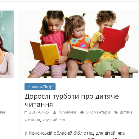
го світу, щоб
Ігри та конкурси на Новий р
вати дітей від
для всієї сім’ї — ідеї для
святкового вечора
Новини/Події
Дорослі турботи про дитяче
читання
яче
2017-04-05
Mini-Rivne
0 коментарів
дитяче
,
читання
круглий стіл
арто подарувати
Що почитати дитині на ніч: 
У Рівненській обласній бібліотеці для дітей. яка
икодня
книжок для сну