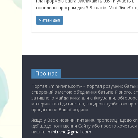
платформою EdEra закликають взяти участь в
оновленні програм для 5-9 класів. Mini-RivneЯкщ
Читати далі
Про нас
Портал «mini-rivne.com» – портал розумних батькі
створений з метою об’єднання батьків Рівного, с
затишного майданчика для спілкування, обговоре
материнства і дитинства, з щирою турботою про 
процвітання Вашої родини.
Якщо у Вас є новини, питання, пропозиції щодо сп
ідеї щодо поліпшення Сайту або просто хочеться
пишіть:
mini.rivne@gmail.com