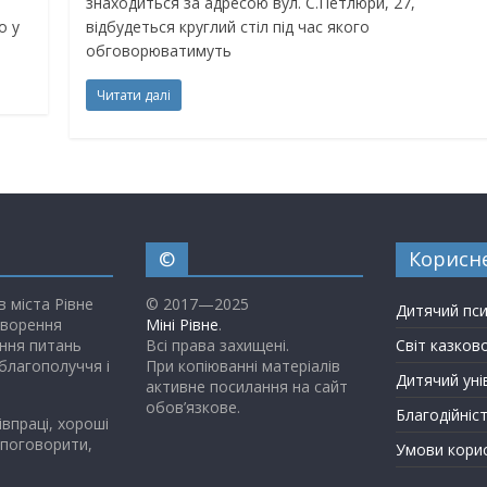
знаходиться за адресою вул. С.Петлюри, 27,
о у
відбудеться круглий стіл під час якого
обговорюватимуть
Читати далі
©
Корисн
в міста Рівне
© 2017—2025
Дитячий пс
творення
Міні Рівне
.
ння питань
Всі права захищені.
Світ казков
благополуччя і
При копіюванні матеріалів
Дитячий уні
активне посилання на сайт
обов’язкове.
Благодійніс
івпраці, хороші
 поговорити,
Умови кори