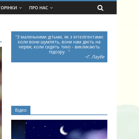
ТОРІНКИ
ПРО НАС
З маленькими дітьми, як з інтелігентами:
коли вони шумлять, вони нам діють на
нерви, коли сидять тихо - викликають
підозру.
~Г. Лаубе
Відео