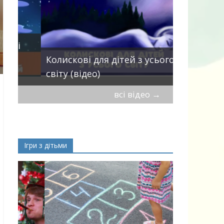
Пісні про 
Колискові для дітей з усього
— добірка
світу (відео)
дітей
всі відео
→
Ігри з дітьми