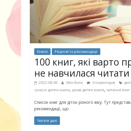
30 найкрасив
маму
Книги
Рецензії та рекомендації
100 книг, які варто 
не навчилася читати
2022-08-08
Mini-Rivne
0 коментарів
дит
,
,
сучасні дитячі книги
цікаві дитячі книги
читання книг 
Список книг для діток різного віку. Тут представл
рекомендації, що
Читати далі