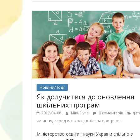
10 ігор з усьо
нарешті відір
планшетів
Новини/Події
Як долучитися до оновлення
шкільних програм
2017-04-08
Mini-Rivne
0 коментарів
дит
,
,
читання
середня школа
шкільна програма
Книги, які в
Міністерство освіти і науки України спільно з
дітям до Вел