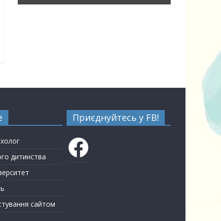
е
Приєднуйтесь у FB!
Facebook
ихолог
ого дитинства
верситет
ть
стування сайтом