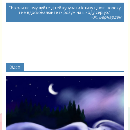
Ніколи не змушуйте
дітей
купувати
істину
ціною
пороку
і не вдосконалюйте їх розум на шкоду
серцю
.
~Ж. Бернарден
Відео