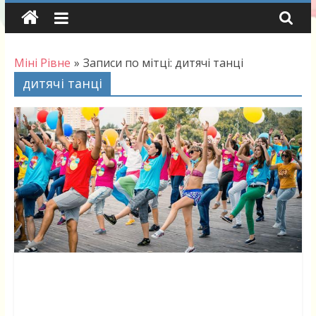
Skip
to
content
Міні Рівне
»
Записи по мітці: дитячі танці
дитячі танці