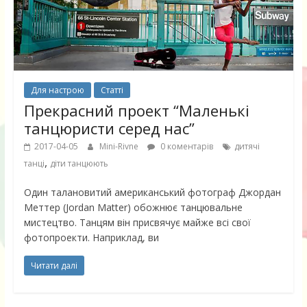
Для настрою
Статті
Прекрасний проект “Маленькі
танцюристи серед нас”
2017-04-05
Mini-Rivne
0 коментарів
дитячі
,
танці
діти танцюють
Один талановитий американський фотограф Джордан
Меттер (Jordan Matter) обожнює танцювальне
мистецтво. Танцям він присвячує майже всі свої
фотопроекти. Наприклад, ви
Читати далі