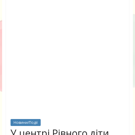
Новини/Події
У центрі Рівного діти