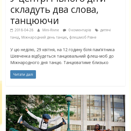
складуть два слова,
танцюючи
2018-04-28
Mini-Rivne
0 коментарів
дитячі
,
,
танці
Міжнародний день танцю
флешмоб Рівне
У цю неділю, 29 квітня, на 12 годину біля пам’ятника
Шевченка відбудеться танцювальний флеш-моб до
Міжнародного дня танцю. Танцюватиме близько
Читати далі