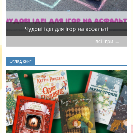
Чудові ідеї для ігор на асфальті
всі ігри
→
Огляд книг