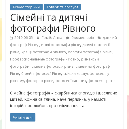
Бізнес сторінки
Товари та послуги
Сімейні та дитячі
фотографи Рівного
2019-06-05
Готліб Анна
0 коментарів
дитячий
,
,
фотограф Рівне
дитячі фотографи рівне
дитячі фотосесії
,
,
,
рівне
кращі фотографи рівного
послуги фотографа рівне
,
Профессиональные фотографы - Ровно
рівненські
,
,
фотографи
сімейна фотосесія рівне
сімейний фотограф
,
,
Рівне
Сімейні фотосесії Рівне
скільки коштує фотосесія у
,
,
,
рівному
фотограф рівне
фотосесії вагітних
фотосесія рівне
Сімейна фотографія – скарбничка спогадів і щасливих
митей. Кожна світлина, наче перлинка, у намисті
історій: про любов, про очікування та
Читати далі