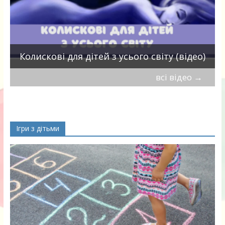
П
Колискові для дітей з усього світу (відео)
всі відео
→
Ігри з дітьми