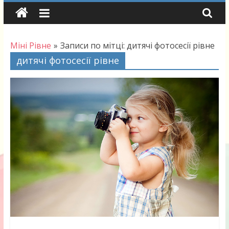
Skip
to
content
Міні Рівне
»
Записи по мітці: дитячі фотосесії рівне
дитячі фотосесії рівне