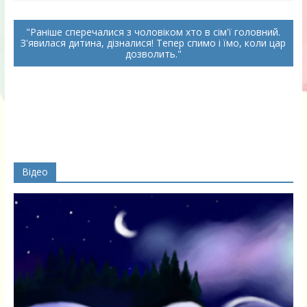
Раніше сперечалися з чоловіком хто в сім'ї головний.
З'явилася дитина, дізналися! Тепер спимо і їмо, коли цар
дозволить.
Відео