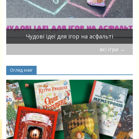
Чудові ідеї для ігор на асфальті
всі ігри
→
Огляд книг