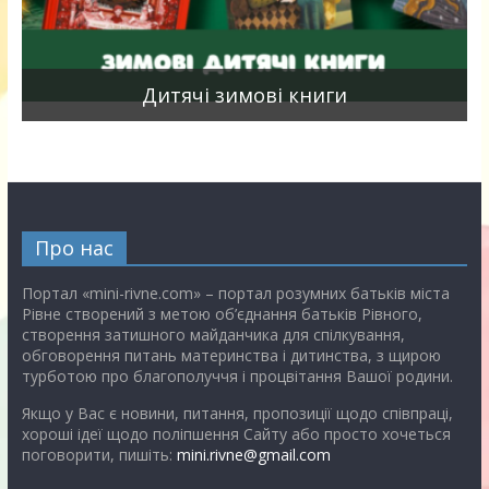
я
Дитячі зимові книги
Про нас
Портал «mini-rivne.com» – портал розумних батьків міста
Рівне створений з метою об’єднання батьків Рівного,
створення затишного майданчика для спілкування,
обговорення питань материнства і дитинства, з щирою
турботою про благополуччя і процвітання Вашої родини.
Якщо у Вас є новини, питання, пропозиції щодо співпраці,
хороші ідеї щодо поліпшення Сайту або просто хочеться
поговорити, пишіть:
mini.rivne@gmail.com