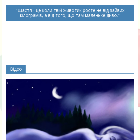
Щастя - це коли твій животик росте не від зайвих
кілограмів, а від того, що там маленьке диво.
Відео