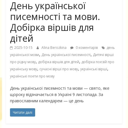
День української
писемності та мови.
Добірка віршів для
дітей
2025-10-15
Alina Berozkina
0 коментарів
день
,
,
української мови
День української писемності
Дитячі вірші
,
,
про рідну мову
добірка віршів для дітей
добірка поезій про
,
,
,
українську мову
сучасні вірші про мову
українські вірші
українські поети про мову
День української писемності та мови — свято, яке
щороку відзначається в Україні 9 листопада. За
православним календарем — це день
Читати далі