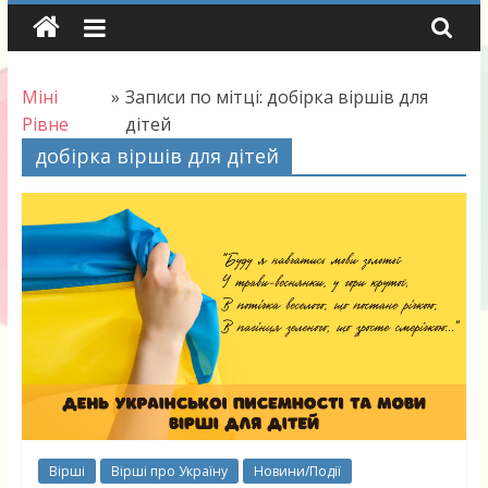
Skip
to
content
Міні
»
Записи по мітці: добірка віршів для
Рівне
дітей
добірка віршів для дітей
Вірші
Вірші про Україну
Новини/Події