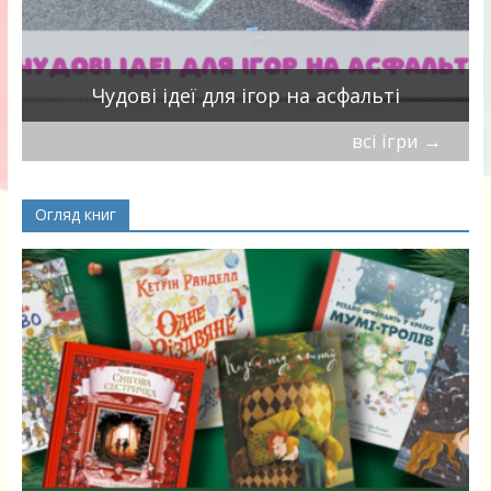
Чудові ідеї для ігор на асфальті
всі ігри
→
Огляд книг