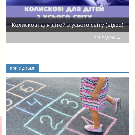
П
Колискові для дітей з усього світу (відео)
всі відео
→
Ігри з дітьми