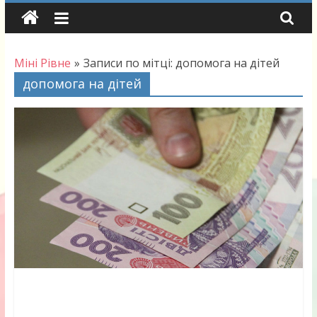
Skip
to
content
Міні Рівне
»
Записи по мітці: допомога на дітей
допомога на дітей