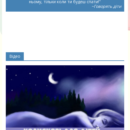
ньому, тільки коли ти будеш спати!
~Говорять діти
Відео