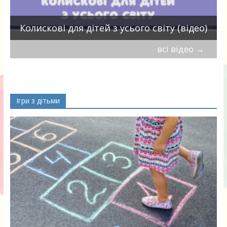
П
Колискові для дітей з усього світу (відео)
всі відео
→
Ігри з дітьми