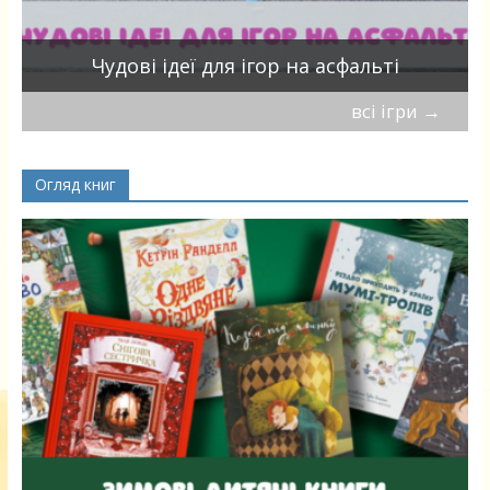
Чудові ідеї для ігор на асфальті
всі ігри
→
Огляд книг