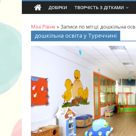
Skip
ДОБІРКИ
ТВОРЧІСТЬ З ДІТКАМИ
to
content
Міні Рівне
»
Записи по мітці: дошкільна осв
дошкільна освіта у Туреччині