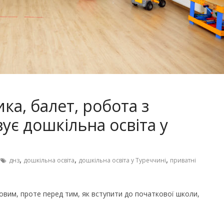
Чарівні українські колискові
іших пісень про
пісні для дітей (слова та
музика)
а, балет, робота з
ує дошкільна освіта у
,
,
,
днз
дошкільна освіта
дошкільна освіта у Туреччині
приватні
ковим, проте перед тим, як вступити до початкової школи,