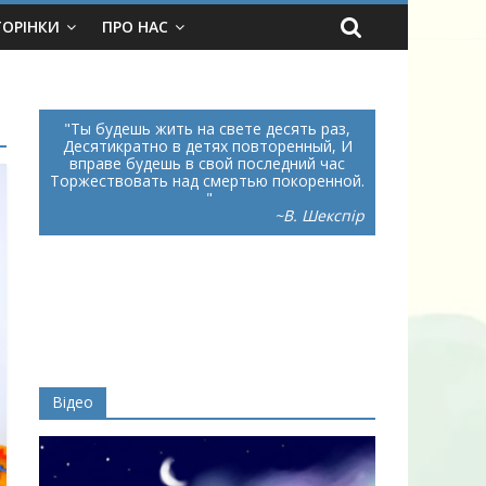
ТОРІНКИ
ПРО НАС
Ты будешь жить на свете десять раз,
Десятикратно в детях повторенный, И
вправе будешь в свой последний час
Торжествовать над смертью покоренной.
~В. Шекспір
Відео