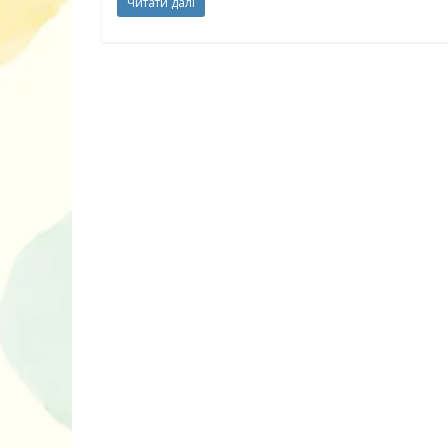
Читати далі
10 ігор з усьо
нарешті відір
планшетів
Книги, які в