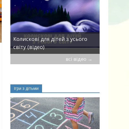
Пісні про 
Колискові для дітей з усього
— добірка
світу (відео)
дітей
всі відео
→
Ігри з дітьми