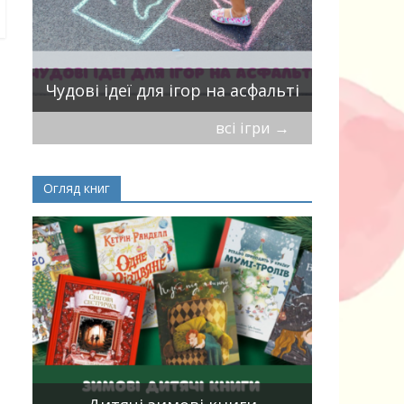
ік
Віршики-
Чудові ідеї для ігор на асфальті
мирись, і
всі ігри
→
Огляд книг
Книги, що
15
двома мо