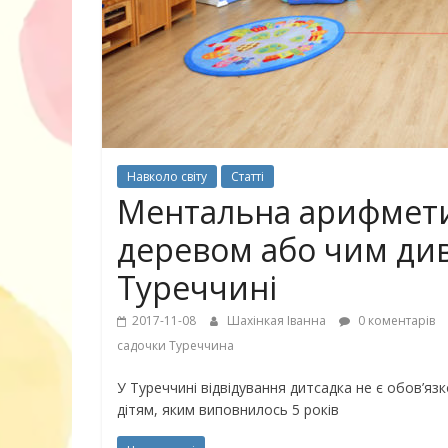
30 найкрасив
маму
Навколо світу
Статті
Ментальна арифметик
деревом або чим див
Туреччині
2017-11-08
Шахінкая Іванна
0 коментарів
садочки Туреччина
У Туреччині відвідування дитсадка не є обов’яз
дітям, яким виповнилось 5 років