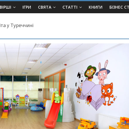
ВІРШІ
ІГРИ
СВЯТА
СТАТТІ
КНИГИ
БІЗНЕС С
іта у Туреччині