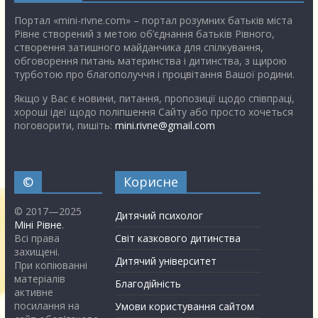
Портал «mini-rivne.com» – портал розумних батьків міста
Рівне створений з метою об’єднання батьків Рівного,
створення затишного майданчика для спілкування,
обговорення питань материнства і дитинства, з щирою
турботою про благополуччя і процвітання Вашої родини.
Якщо у Вас є новини, питання, пропозиції щодо співпраці,
хороші ідеї щодо поліпшення Сайту або просто хочеться
поговорити, пишіть:
mini.rivne@gmail.com
©
Корисне
© 2017—2025
Дитячий психолог
Міні Рівне
.
Всі права
Світ казкового дитинства
захищені.
Дитячий університет
При копіюванні
матеріалів
Благодійність
активне
посилання на
Умови користування сайтом