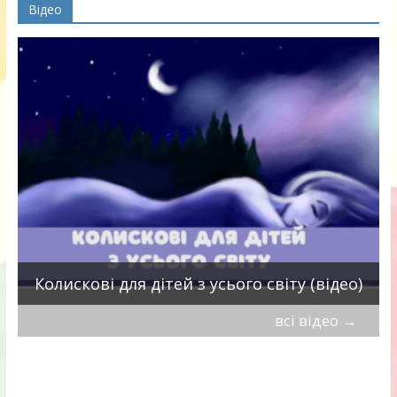
Відео
П
Колискові для дітей з усього світу (відео)
всі відео
→