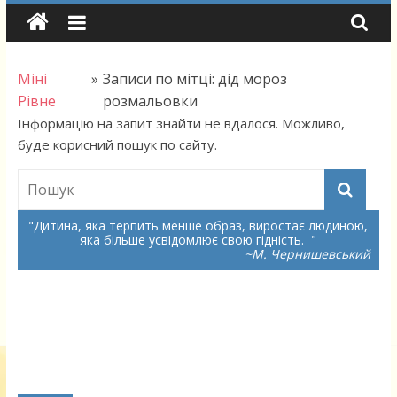
Skip
to
content
Міні
»
Записи по мітці: дід мороз
Рівне
розмальовки
Інформацію на запит знайти не вдалося. Можливо,
буде корисний пошук по сайту.
Дитина, яка терпить менше образ, виростає людиною,
яка більше усвідомлює свою гідність.
~М. Чернишевський