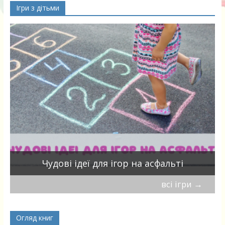
Ігри з дітьми
Чудові ідеї для ігор на асфальті
всі ігри
→
Огляд книг