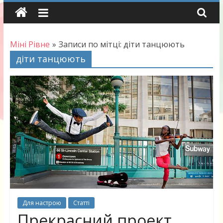
Skip
to
content
Міні Рівне
»
Записи по мітці: діти танцюють
діти танцюють
Для настрою
Статті
Прекрасний проект