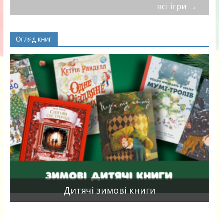
всі ігри
→
Огляд книг
я
Дитячі зимові книги