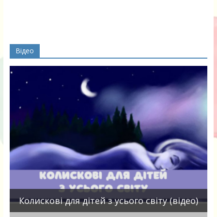
Відео
П
Колискові для дітей з усього світу (відео)