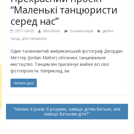
“Маленькі танцюристи
серед нас”
2017-04-05
Mini-Rivne
0 коментарів
дитячі
,
танці
діти танцюють
Один талановитий американський фотограф Джордан
Меттер (Jordan Matter) обожнює танцювальне
мистецтво. Танцям він присвячує майже всі свої
фотопроекти. Наприклад, ви
Читати далі
Малюк 6 років: Я розумію, навіщо дітям батьки, але
навіщо батькам діти?