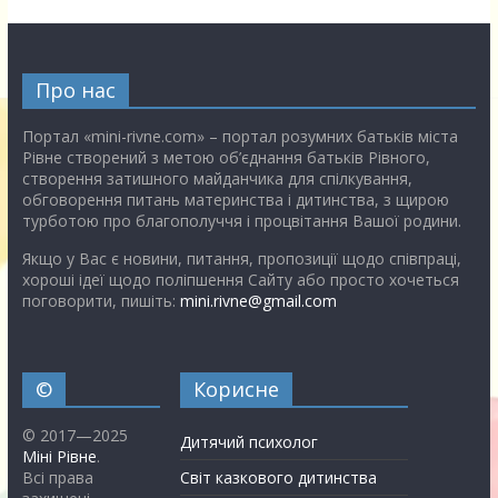
Про нас
Портал «mini-rivne.com» – портал розумних батьків міста
Рівне створений з метою об’єднання батьків Рівного,
створення затишного майданчика для спілкування,
обговорення питань материнства і дитинства, з щирою
турботою про благополуччя і процвітання Вашої родини.
Якщо у Вас є новини, питання, пропозиції щодо співпраці,
хороші ідеї щодо поліпшення Сайту або просто хочеться
поговорити, пишіть:
mini.rivne@gmail.com
©
Корисне
© 2017—2025
Дитячий психолог
Міні Рівне
.
Всі права
Світ казкового дитинства