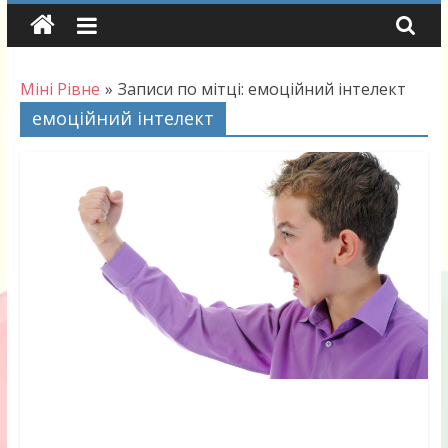
Skip
to
content
Міні Рівне
»
Записи по мітці: емоційний інтелект
емоційний інтелект