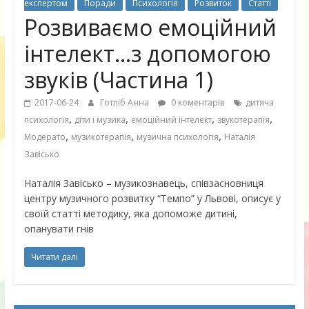
експертом
Поради
Психологія
Розвиток
Статті
Розвиваємо емоційний
інтелект…з допомогою
звуків (Частина 1)
2017-06-24
Готліб Анна
0 коментарів
дитяча
,
,
,
,
психологія
діти і музика
емоційний інтелект
звукотерапія
,
,
,
Модерато
музикотерапія
музична психологія
Наталія
Завісько
Наталія Завісько – музикознавець, співзасновниця
центру музичного розвитку “Темпо” у Львові, описує у
своїй статті методику, яка допоможе дитині,
опанувати гнів
Читати далі