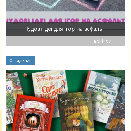
Чудові ідеї для ігор на асфальті
всі ігри
→
Огляд книг