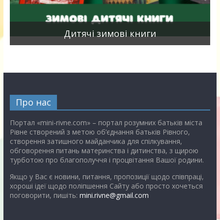
я
Дитячі зимові книги
Про нас
Портал «mini-rivne.com» – портал розумних батьків міста
Рівне створений з метою об’єднання батьків Рівного,
створення затишного майданчика для спілкування,
обговорення питань материнства і дитинства, з щирою
турботою про благополуччя і процвітання Вашої родини.
Якщо у Вас є новини, питання, пропозиції щодо співпраці,
хороші ідеї щодо поліпшення Сайту або просто хочеться
поговорити, пишіть:
mini.rivne@gmail.com