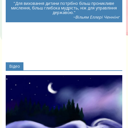
Для виховання дитини потрібно більш проникливе
мислення, більш глибока мудрість, ніж для управління
державою.
~Вільям Еллері Ченнінг
Відео