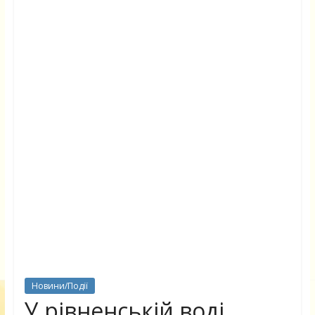
Новини/Події
У рівненській воді