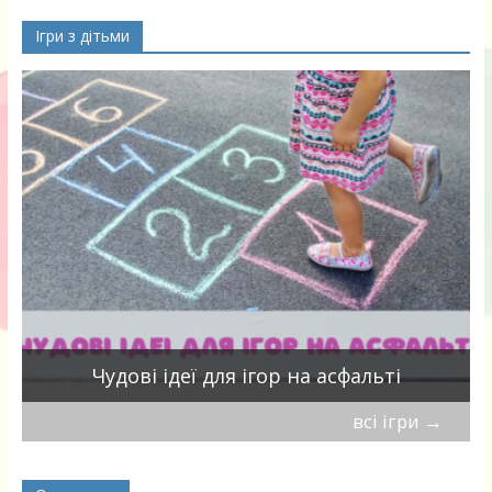
Ігри з дітьми
Чудові ідеї для ігор на асфальті
всі ігри
→