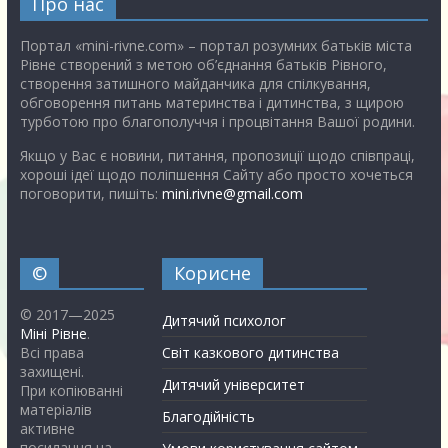
Про нас
Портал «mini-rivne.com» – портал розумних батьків міста
Рівне створений з метою об’єднання батьків Рівного,
створення затишного майданчика для спілкування,
обговорення питань материнства і дитинства, з щирою
турботою про благополуччя і процвітання Вашої родини.
Якщо у Вас є новини, питання, пропозиції щодо співпраці,
хороші ідеї щодо поліпшення Сайту або просто хочеться
поговорити, пишіть:
mini.rivne@gmail.com
©
Корисне
© 2017—2025
Дитячий психолог
Міні Рівне
.
Всі права
Світ казкового дитинства
захищені.
Дитячий університет
При копіюванні
матеріалів
Благодійність
активне
посилання на