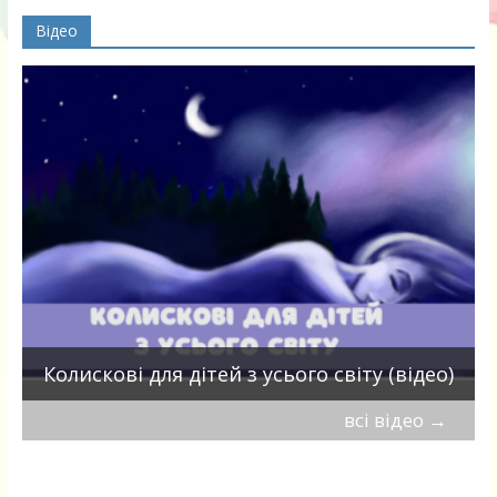
Відео
П
Колискові для дітей з усього світу (відео)
всі відео
→