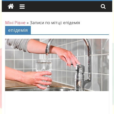
Skip
to
content
Міні Рівне
»
Записи по мітці: епідемія
епідемія