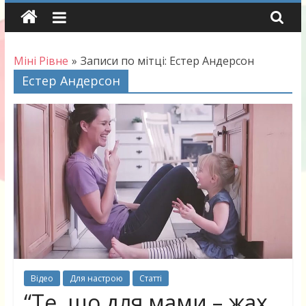
Skip
to
content
Міні Рівне
»
Записи по мітці: Естер Андерсон
Естер Андерсон
Відео
Для настрою
Статті
“Те, що для мами – жах,