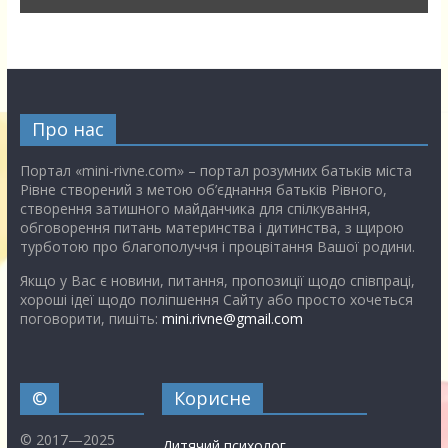
Про нас
Портал «mini-rivne.com» – портал розумних батьків міста
Рівне створений з метою об’єднання батьків Рівного,
створення затишного майданчика для спілкування,
обговорення питань материнства і дитинства, з щирою
турботою про благополуччя і процвітання Вашої родини.
Якщо у Вас є новини, питання, пропозиції щодо співпраці,
хороші ідеї щодо поліпшення Сайту або просто хочеться
поговорити, пишіть:
mini.rivne@gmail.com
©
Корисне
© 2017—2025
Дитячий психолог