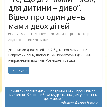
для дитини – диво”.
Відео про один день
мами двох дітей
2017-05-20
Mini-Rivne
0 коментарів
Естер
,
Андерсон
один день мами
День мами двох дітей, та й будь-якої мами, – це
непростий день, наповнений турботами і дрібними
неприємними подіями. Розкидані іграшки,
Читати далі
Для виховання дитини потрібно більш проникливе
мислення, більш глибока мудрість, ніж для управління
державою.
~Вільям Еллері Ченнінг