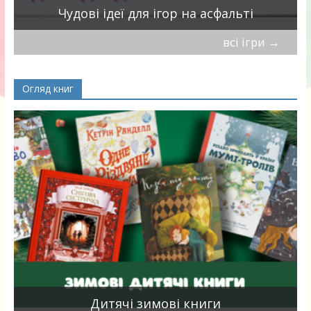
Чудові ідеї для ігор на асфальті
всі ігри
→
Огляд книг
я
Дитячі зимові книги