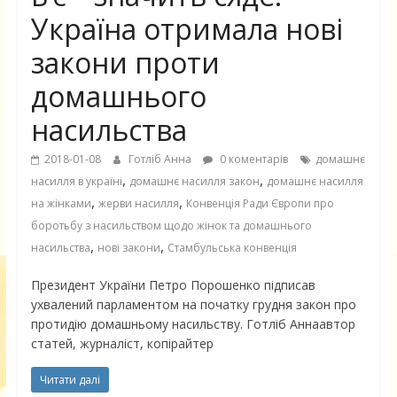
Україна отримала нові
закони проти
домашнього
насильства
2018-01-08
Готліб Анна
0 коментарів
домашнє
,
,
насилля в україні
домашнє насилля закон
домашнє насилля
,
,
на жінками
жерви насилля
Конвенція Ради Європи про
боротьбу з насильством щодо жінок та домашнього
,
,
насильства
нові закони
Стамбульська конвенція
Президент України Петро Порошенко підписав
ухвалений парламентом на початку грудня закон про
протидію домашньому насильству. Готліб Аннаавтор
статей, журналіст, копірайтер
Читати далі