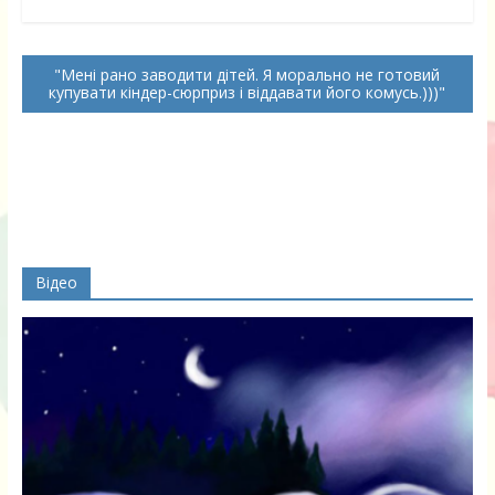
Мені рано заводити дітей. Я морально не готовий
купувати кіндер-сюрприз і віддавати його комусь.)))
Відео