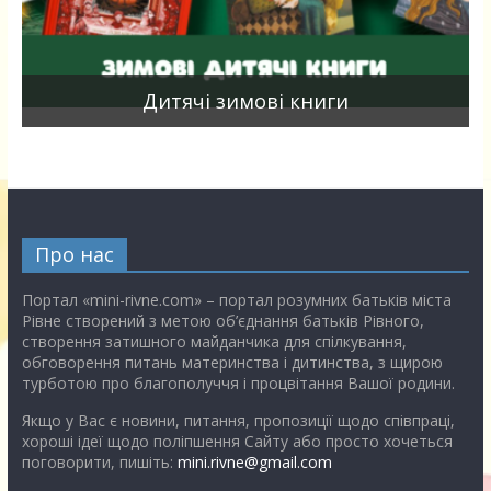
я
Дитячі зимові книги
Про нас
Портал «mini-rivne.com» – портал розумних батьків міста
Рівне створений з метою об’єднання батьків Рівного,
створення затишного майданчика для спілкування,
обговорення питань материнства і дитинства, з щирою
турботою про благополуччя і процвітання Вашої родини.
Якщо у Вас є новини, питання, пропозиції щодо співпраці,
хороші ідеї щодо поліпшення Сайту або просто хочеться
поговорити, пишіть:
mini.rivne@gmail.com