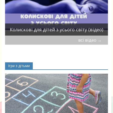
П
Колискові для дітей з усього світу (відео)
всі відео
→
Ігри з дітьми