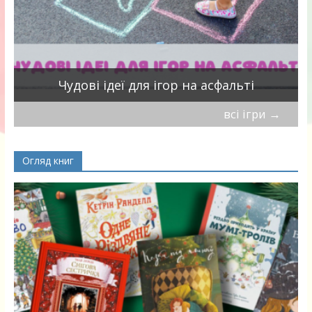
Чудові ідеї для ігор на асфальті
всі ігри
→
Огляд книг