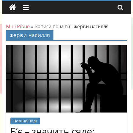
Skip
to
content
Міні Рівне
»
Записи по мітці: жерви насилля
жерви насилля
Новини/Події
Б’є – значить сяде: