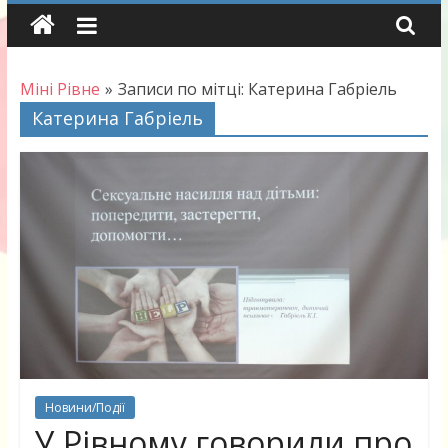
Skip
to
content
Міні Рівне
»
Записи по мітці: Катерина Габріель
Катерина Габріель
Новини/Події
У Рівному говорили про