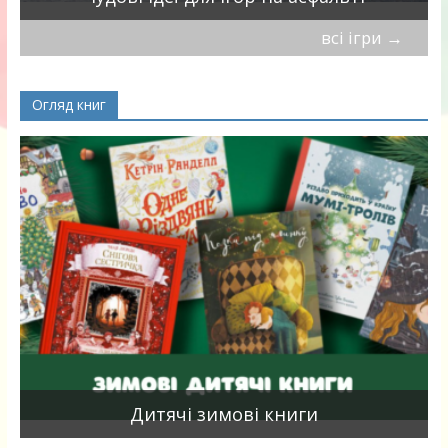
всі ігри
→
Огляд книг
я
Дитячі зимові книги