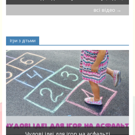
всі відео
→
Ігри з дітьми
Чудові ідеї для ігор на асфальті