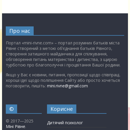
Про нас
Портал «mini-rivne.com» – портал розумних батьків міста
Рівне створений з метою об’єднання батьків Рівного,
створення затишного майданчика для спілкування,
обговорення питань материнства і дитинства, з щирою
турботою про благополуччя і процвітання Вашої родини.
Якщо у Вас є новини, питання, пропозиції щодо співпраці,
хороші ідеї щодо поліпшення Сайту або просто хочеться
поговорити, пишіть:
mini.rivne@gmail.com
©
Корисне
© 2017—2025
Дитячий психолог
Міні Рівне
.