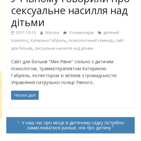
сексуальне насилля над
дітьми
2017-10-10
Maruna
0 коментарів
дитячий
,
,
,
психолог
Катерина Габріель
психологічний семінар
сайт
,
для батьків
сексуальне насилля над дітьми
Сайт для батьків “Міні Рівне” спільно з дитячим
психологом, травматерапевтом Катериною
Габріель, інспектором зі зв’язків з громадськістю
Управління патрульної поліції Рівного,
Читати далі
- У наш час про місце в дитячому садку потрібно
замислюватися раніше, ніж про дитину.