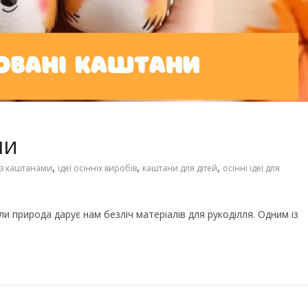
Чарівні українські колискові
іших пісень про
пісні для дітей (слова та
музика)
ни
,
,
,
ї з каштанами
ідеї осінніх виробів
каштани для дітей
осінні ідеї для
ли природа дарує нам безліч матеріалів для рукоділля. Одним із