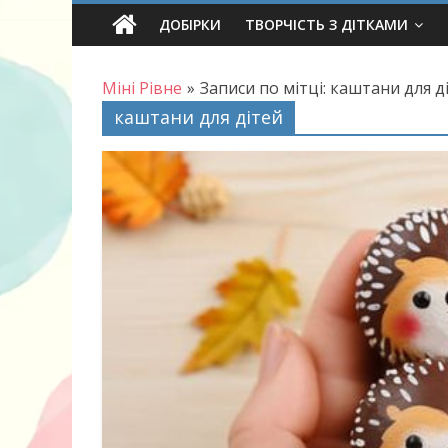
Skip
ДОБІРКИ
ТВОРЧІСТЬ З ДІТКАМИ
to
content
Міні Рівне
»
Записи по мітці: каштани для д
каштани для дітей