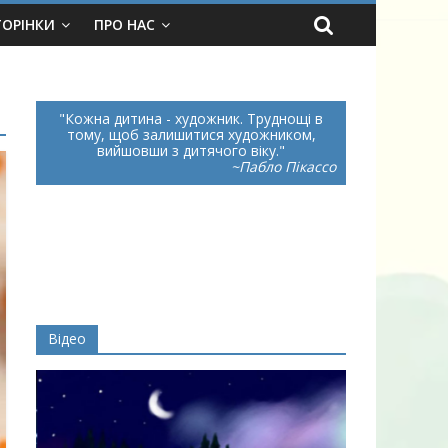
ТОРІНКИ
ПРО НАС
Кожна дитина - художник. Труднощі в
тому, щоб залишитися художником,
вийшовши з дитячого віку.
~Пабло Пікассо
Відео