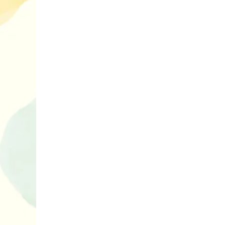
10 ігор з усьо
нарешті відір
планшетів
Книги, які в
дітям до Вел