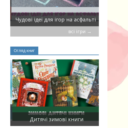
ік
Віршики-
Чудові ідеї для ігор на асфальті
мирись, і
всі ігри
→
Огляд книг
Книги, що
15
двома мо
Дитячі зимові книги
білінгви 