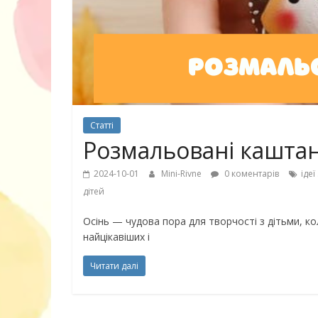
30 найкрасив
маму
Статті
Розмальовані кашта
2024-10-01
Mini-Rivne
0 коментарів
іде
дітей
Осінь — чудова пора для творчості з дітьми, ко
найцікавіших і
Читати далі