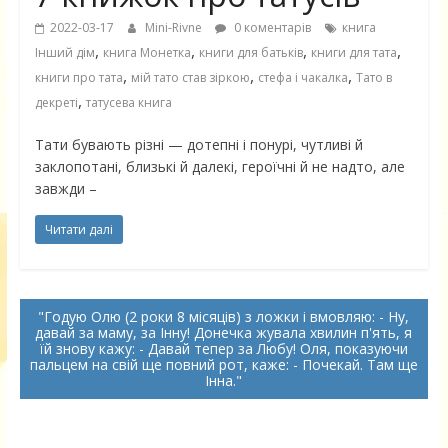
2022-03-17
Mini-Rivne
0 коментарів
книга
,
,
,
,
Інший дім
книга Монетка
книги для батьків
книги для тата
,
,
,
книги про тата
мій тато став зіркою
стефа і чакалка
Тато в
,
декреті
татусева книга
Тати бувають різні — дотепні і понурі, чутливі й
заклопотані, близькі й далекі, героїчні й не надто, але
завжди –
Читати далі
Годую Олю
(
2 роки
8 місяців) з ложки і вмовляю: -
Ну
,
давай
за
маму
, за Інну! Донечка
жувала
хвилин п'ять, я
їй знову кажу: - Давай
тепер
за Любу! Оля,
показуючи
пальцем на свій ще повний рот, каже: - Почекай. Там
ще
Інна
.