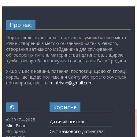
Про нас
Портал «mini-rivne.com» – портал розумних батьків міста
Рівне створений з метою об’єднання батьків Рівного,
створення затишного майданчика для спілкування,
обговорення питань материнства і дитинства, з щирою
турботою про благополуччя і процвітання Вашої родини.
Якщо у Вас є новини, питання, пропозиції щодо співпраці,
хороші ідеї щодо поліпшення Сайту або просто хочеться
поговорити, пишіть:
mini.rivne@gmail.com
©
Корисне
© 2017—2025
Дитячий психолог
Міні Рівне
.
Всі права
Світ казкового дитинства