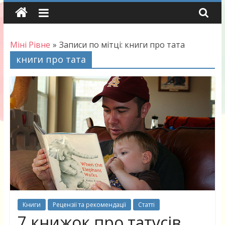
Skip
to
content
Міні Рівне
»
Записи по мітці: книги про тата
книги про тата
Книги
Рецензії та рекомендації
Статті
7 книжок про татусів