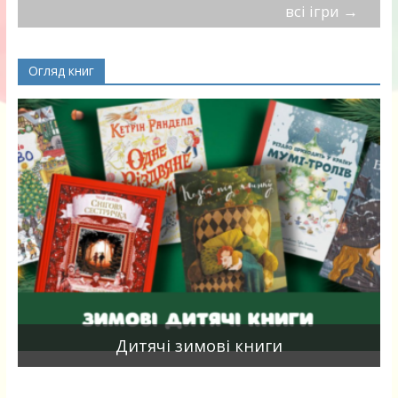
всі ігри
→
Огляд книг
я
Дитячі зимові книги