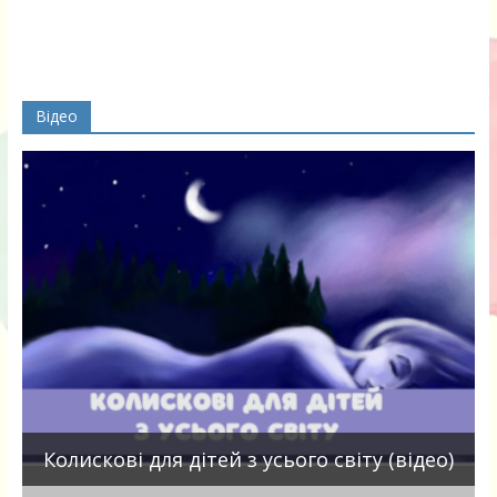
Відео
П
Колискові для дітей з усього світу (відео)