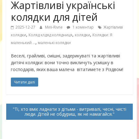
Жартівливі українські
колядки для дітей
2025-12-27
Mini-Rivne
1 коментар
Жартівливі
,
,
,
колядки
Коляд клдяд колядниця
колядки
Колядки: Я
,
маленький ...
маленькі колядки
Веселі, грайливі, смішні, задерикуваті та жартівливі
дитячі колядки: вони точно викличуть усмішку в
господарів, яких ваша малеча вітатимете з Різдвом!
Читати далі
Ті, хто вміє ладнати з дітьми - витривалі, чесні, чисті
люди. Дітей не обдуриш, як не намагайся.