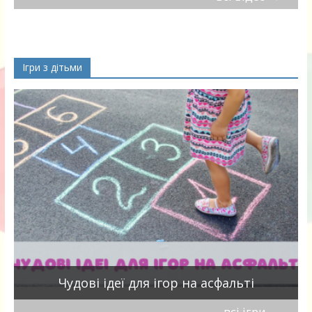
Ігри з дітьми
Чудові ідеї для ігор на асфальті
всі ігри
→