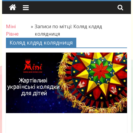
Skip
to
content
Міні
»
Записи по мітці: Коляд клдяд
Рівне
колядниця
Коляд клдяд колядниця