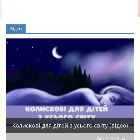
Відео
П
Колискові для дітей з усього світу (відео)
всі відео
→