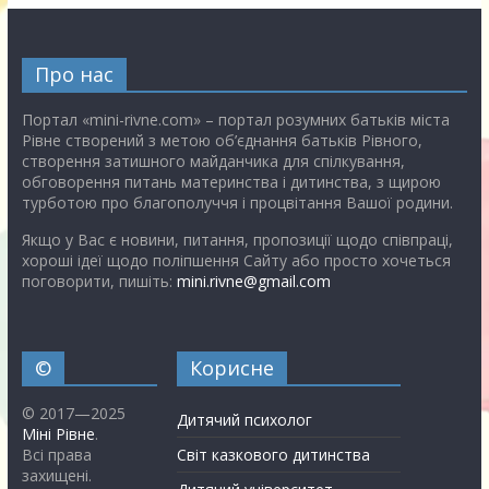
Про нас
Портал «mini-rivne.com» – портал розумних батьків міста
Рівне створений з метою об’єднання батьків Рівного,
створення затишного майданчика для спілкування,
обговорення питань материнства і дитинства, з щирою
турботою про благополуччя і процвітання Вашої родини.
Якщо у Вас є новини, питання, пропозиції щодо співпраці,
хороші ідеї щодо поліпшення Сайту або просто хочеться
поговорити, пишіть:
mini.rivne@gmail.com
©
Корисне
© 2017—2025
Дитячий психолог
Міні Рівне
.
Всі права
Світ казкового дитинства
захищені.