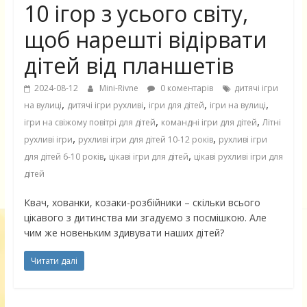
10 ігор з усього світу,
щоб нарешті відірвати
дітей від планшетів
2024-08-12
Mini-Rivne
0 коментарів
дитячі ігри
,
,
,
,
на вулиці
дитячі ігри рухливі
ігри для дітей
ігри на вулиці
,
,
ігри на свіжому повітрі для дітей
командні ігри для дітей
Літні
,
,
рухливі ігри
рухливі ігри для дітей 10-12 років
рухливі ігри
,
,
для дітей 6-10 років
цікаві ігри для дітей
цікаві рухливі ігри для
дітей
Квач, хованки, козаки-розбійники – скільки всього
цікавого з дитинства ми згадуємо з посмішкою. Але
чим же новеньким здивувати наших дітей?
Читати далі