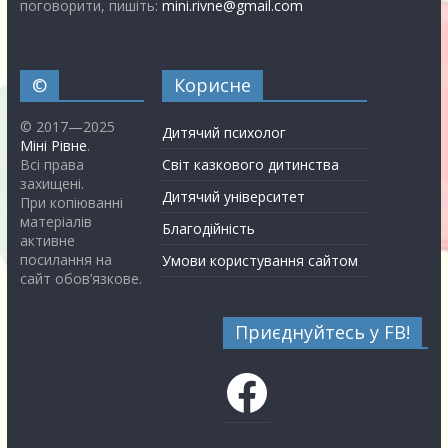
поговорити, пишіть:
mini.rivne@gmail.com
©
Корисне
© 2017—2025
Дитячий психолог
Міні Рівне
.
Всі права
Світ казкового дитинства
захищені.
Дитячий університет
При копіюванні
матеріалів
Благодійність
активне
посилання на
Умови користування сайтом
сайт обов’язкове.
Приєднуйтесь у FB!
Facebook