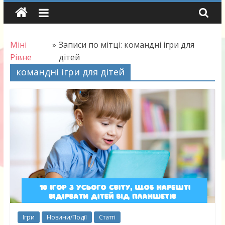
Skip
to
content
Міні
»
Записи по мітці: командні ігри для
Рівне
дітей
командні ігри для дітей
Ігри
Новини/Події
Статті