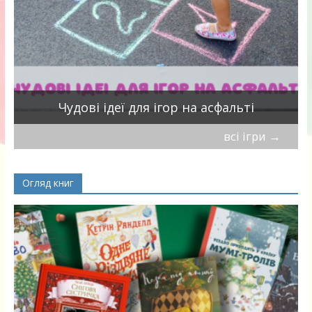
Чудові ідеї для ігор на асфальті
всі ігри
→
Огляд книг