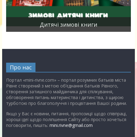
я
Дитячі зимові книги
Про нас
Портал «mini-rivne.com» – портал розумних батьків міста
Рівне створений з метою об’єднання батьків Рівного,
створення затишного майданчика для спілкування,
обговорення питань материнства і дитинства, з щирою
турботою про благополуччя і процвітання Вашої родини.
Якщо у Вас є новини, питання, пропозиції щодо співпраці,
хороші ідеї щодо поліпшення Сайту або просто хочеться
поговорити, пишіть:
mini.rivne@gmail.com