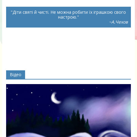
Діти святі й чисті. Не можна робити їх іграшкою свого
настрою.
~А.Чехов
Відео