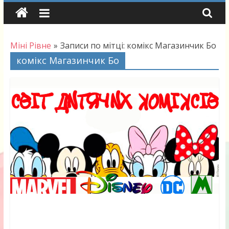
Skip
to
content
Міні Рівне
»
Записи по мітці: комікс Магазинчик Бо
комікс Магазинчик Бо