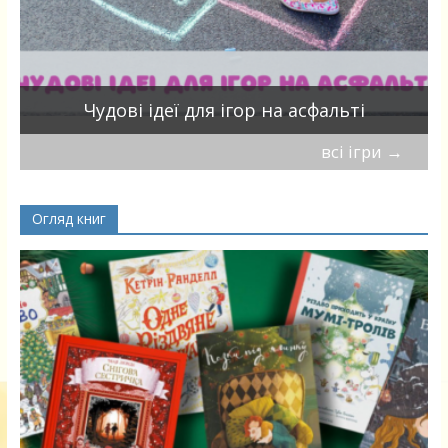
Чудові ідеї для ігор на асфальті
всі ігри
→
Огляд книг