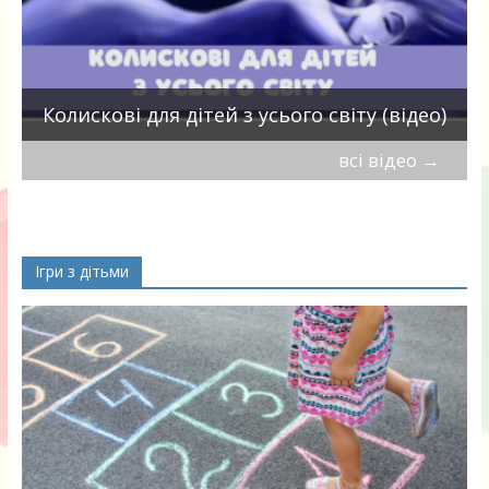
П
Колискові для дітей з усього світу (відео)
всі відео
→
Ігри з дітьми