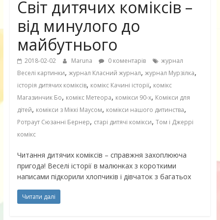
Світ дитячих коміксів –
від минулого до
майбутнього
2018-02-02
Maruna
0 коментарів
журнал
,
,
,
Веселі картинки
журнал Класний журнал
журнал Мурзілка
,
,
історія дитячих коміксів
комікс Качині історії
комікс
,
,
,
Магазинчик Бо
комікс Метеора
комікси 90-х
Комікси для
,
,
,
дітей
комікси з Міккі Маусом
комікси нашого дитинства
,
,
Ротраут Сюзанні Бернер
старі дитячі комікси
Том і Джеррі
комікс
Читання дитячих коміксів – справжня захоплююча
пригода! Веселі історії в малюнках з короткими
написами підкорили хлопчиків і дівчаток з багатьох
Читати далі