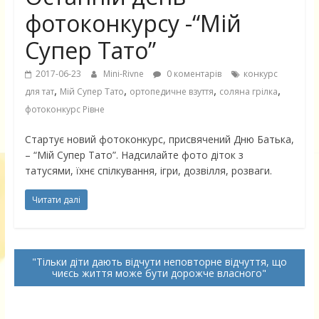
фотоконкурсу -“Мій
Супер Тато”
2017-06-23
Mini-Rivne
0 коментарів
конкурс
,
,
,
,
для тат
Мій Супер Тато
ортопедичне взуття
соляна грілка
фотоконкурс Рівне
Стартує новий фотоконкурс, присвячений Дню Батька,
– “Мій Супер Тато”. Надсилайте фото діток з
татусями, їхнє спілкування, ігри, дозвілля, розваги.
Читати далі
Тільки діти дають відчути неповторне відчуття, що
чиєсь життя може бути дорожче власного