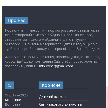
Про нас
Портал «mini-rivne.com» – портал розумних батьків міста
Рівне створений з метою об’єднання батьків Рівного,
створення затишного майданчика для спілкування,
обговорення питань материнства і дитинства, з щирою
турботою про благополуччя і процвітання Вашої родини.
Якщо у Вас є новини, питання, пропозиції щодо співпраці,
хороші ідеї щодо поліпшення Сайту або просто хочеться
поговорити, пишіть:
mini.rivne@gmail.com
©
Корисне
© 2017—2025
Дитячий психолог
Міні Рівне
.
Всі права
Світ казкового дитинства