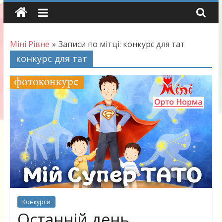
Skip
to
content
Міні Рівне
»
Записи по мітці: конкурс для тат
конкурс для тат
Конкурси
Останній день