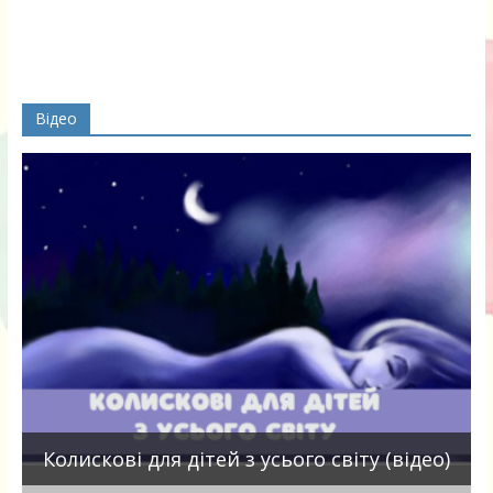
Відео
П
Колискові для дітей з усього світу (відео)