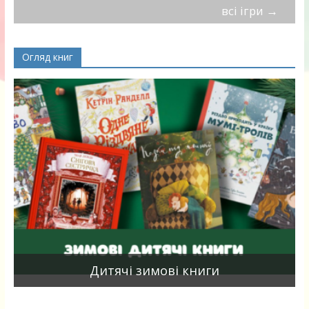
всі ігри
→
Огляд книг
я
Дитячі зимові книги