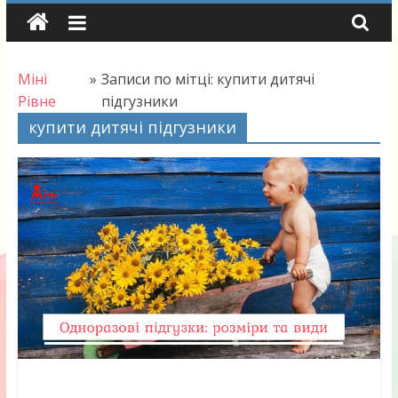
Skip
to
content
Міні
»
Записи по мітці: купити дитячі
Рівне
підгузники
купити дитячі підгузники