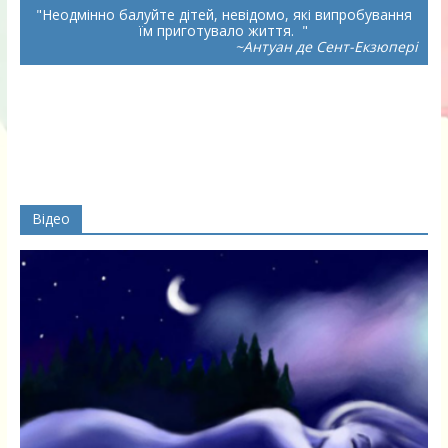
Неодмінно балуйте дітей, невідомо, які випробування
їм приготувало життя.
~Антуан де Сент-Екзюпері
Відео