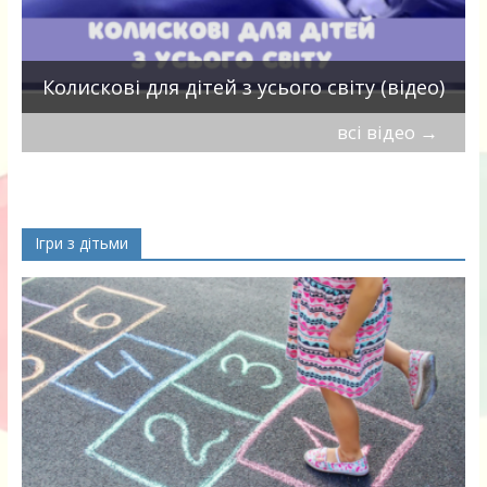
П
Колискові для дітей з усього світу (відео)
всі відео
→
Ігри з дітьми