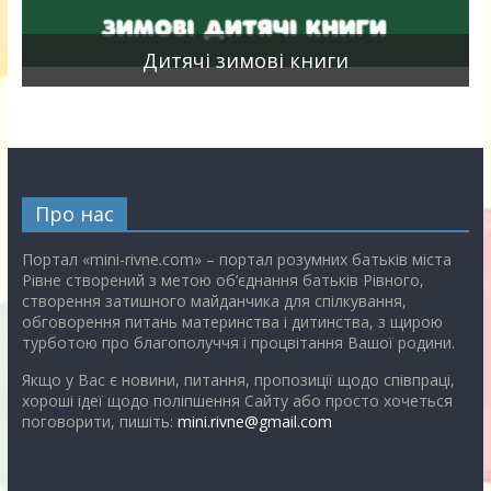
я
Дитячі зимові книги
Про нас
Портал «mini-rivne.com» – портал розумних батьків міста
Рівне створений з метою об’єднання батьків Рівного,
створення затишного майданчика для спілкування,
обговорення питань материнства і дитинства, з щирою
турботою про благополуччя і процвітання Вашої родини.
Якщо у Вас є новини, питання, пропозиції щодо співпраці,
хороші ідеї щодо поліпшення Сайту або просто хочеться
поговорити, пишіть:
mini.rivne@gmail.com