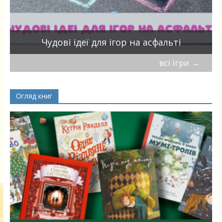
Чудові ідеї для ігор на асфальті
всі ігри
→
Огляд книг