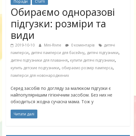
Поради
Статті
Обираємо одноразові
підгузки: розміри та
види
2019-10-10
Mini-Rivne
0 коментарів
дитячі
,
,
,
памперси
дитячі памперси для басейну
дитячі підгузники
,
,
дитячі підгузники для плавання
купити дитячі підгузники
,
,
купить детские подгузники
обираємо розмір памперса
памперси для новонароджених
Серед засобів по догляду за малюком підгузки є
найпопулярнішим гігієнічним засобом. Без них не
обходиться жодна сучасна мама. Тож у
Читати далі