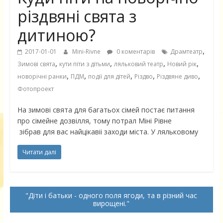
різдвяні свята з
дитиною?
,
2017-01-01
Mini-Rivne
0 коментарів
Драмтеатр
,
,
,
,
Зимові свята
кути піти з дітьми
ляльковий театр
Новий рік
,
,
,
,
,
новорічні ранки
ПДМ
події для дітей
Різдво
Різдвяне диво
Фотопроект
На зимові свята для багатьох сімей постає питання
про сімейне дозвілля, тому потрал Міні Рівне
зібрав для вас найцікавіі заходи міста. У ляльковому
Читати далі
Діти і батьки - одного поля ягоди, та в різний час
вирощені.