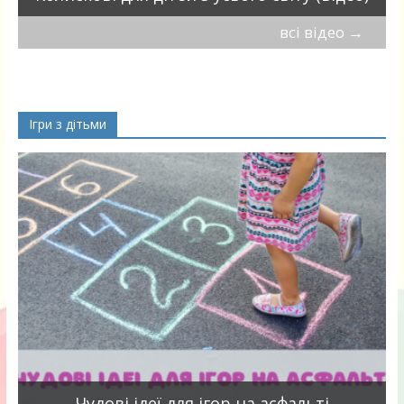
всі відео
→
Ігри з дітьми
Чудові ідеї для ігор на асфальті