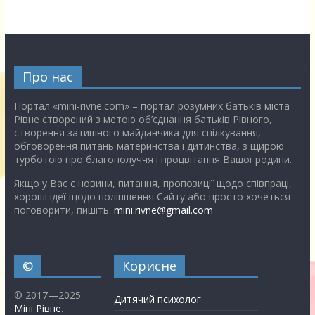
Про нас
Портал «mini-rivne.com» – портал розумних батьків міста
Рівне створений з метою об’єднання батьків Рівного,
створення затишного майданчика для спілкування,
обговорення питань материнства і дитинства, з щирою
турботою про благополуччя і процвітання Вашої родини.
Якщо у Вас є новини, питання, пропозиції щодо співпраці,
хороші ідеї щодо поліпшення Сайту або просто хочеться
поговорити, пишіть:
mini.rivne@gmail.com
©
Корисне
© 2017—2025
Дитячий психолог
Міні Рівне
.