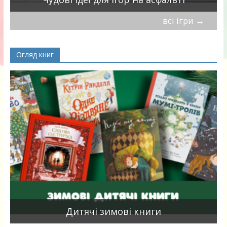
всі ігри
→
Огляд книг
я
Дитячі зимові книги