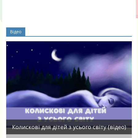
Відео
П
Колискові для дітей з усього світу (відео)