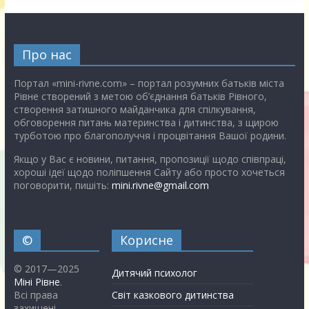
Про нас
Портал «mini-rivne.com» – портал розумних батьків міста
Рівне створений з метою об’єднання батьків Рівного,
створення затишного майданчика для спілкування,
обговорення питань материнства і дитинства, з щирою
турботою про благополуччя і процвітання Вашої родини.
Якщо у Вас є новини, питання, пропозиції щодо співпраці,
хороші ідеї щодо поліпшення Сайту або просто хочеться
поговорити, пишіть:
mini.rivne@gmail.com
©
Корисне
© 2017—2025
Дитячий психолог
Міні Рівне
.
Всі права
Світ казкового дитинства
захищені.