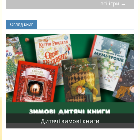
всі ігри
→
Огляд книг
я
Дитячі зимові книги