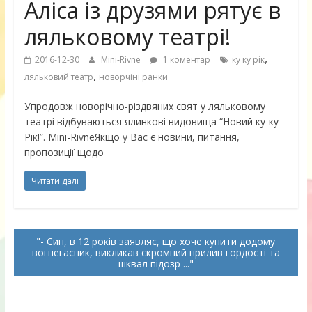
Аліса із друзями рятує в
ляльковому театрі!
,
2016-12-30
Mini-Rivne
1 коментар
ку ку рік
,
ляльковий театр
новорчіні ранки
Упродовж новорічно-різдвяних свят у ляльковому
театрі відбуваються ялинкові видовища “Новий ку-ку
Рік!”. Mini-RivneЯкщо у Вас є новини, питання,
пропозиції щодо
Читати далі
- Син, в 12 років заявляє, що хоче купити додому
вогнегасник, викликав скромний прилив гордості та
шквал підозр ...