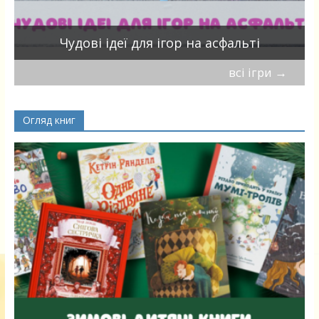
Чудові ідеї для ігор на асфальті
всі ігри
→
Огляд книг