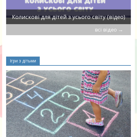
П
Колискові для дітей з усього світу (відео)
всі відео
→
Ігри з дітьми