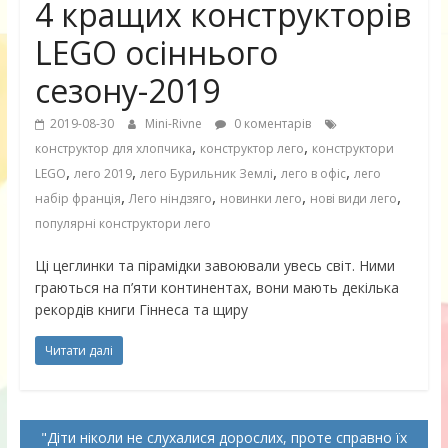
4 кращих конструкторів
LEGO осіннього
сезону-2019
2019-08-30
Mini-Rivne
0 коментарів
,
,
конструктор для хлопчика
конструктор лего
конструктори
,
,
,
,
LEGO
лего 2019
лего Бурильник Землі
лего в офіс
лего
,
,
,
,
набір франція
Лего ніндзяго
новинки лего
нові види лего
популярні конструктори лего
Ці цеглинки та пірамідки завоювали увесь світ. Ними
граються на п’яти континентах, вони мають декілька
рекордів книги Гіннеса та щиру
Читати далі
Діти ніколи не слухалися дорослих, проте справно їх