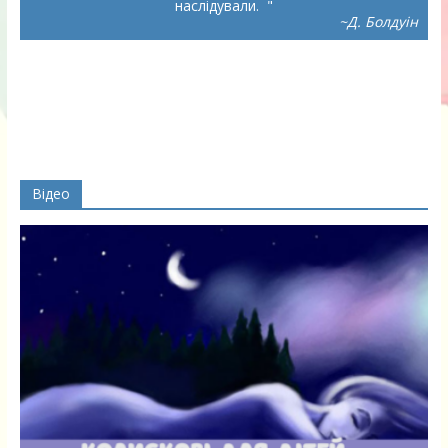
наслідували.
~Д. Болдуін
Відео