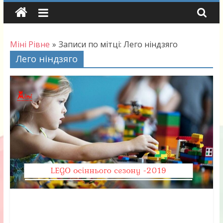
Skip
to
content
Міні Рівне
»
Записи по мітці: Лего ніндзяго
Лего ніндзяго