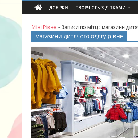
Skip
ДОБІРКИ
ТВОРЧІСТЬ З ДІТКАМИ
to
content
Міні Рівне
»
Записи по мітці: магазини дитя
магазини дитячого одягу рівне