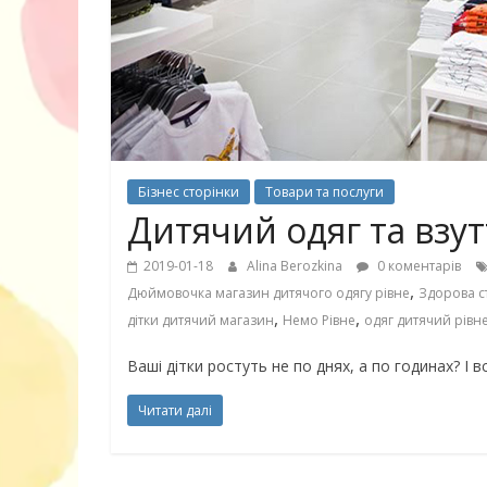
30 найкрасив
маму
Бізнес сторінки
Товари та послуги
Дитячий одяг та взут
2019-01-18
Alina Berozkina
0 коментарів
,
Дюймовочка магазин дитячого одягу рівне
Здорова с
,
,
дітки дитячий магазин
Немо Рівне
одяг дитячий рівн
Ваші дітки ростуть не по днях, а по годинах? І
Читати далі
10 ігор з усьо