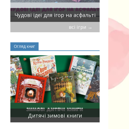
Віршики-
Чудові ідеї для ігор на асфальті
мирись, і
всі ігри
→
Огляд книг
Книги, що
15
двома мо
Дитячі зимові книги
білінгви 