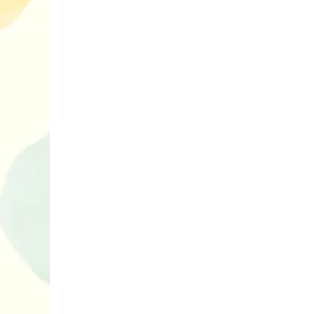
нарешті відір
планшетів
Книги, які в
дітям до Вел