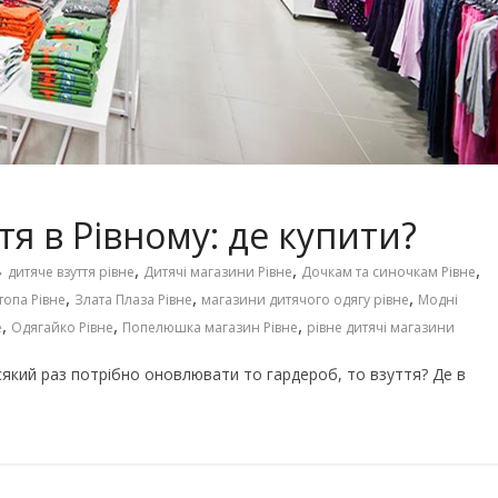
Чарівні українські колискові
іших пісень про
пісні для дітей (слова та
музика)
тя в Рівному: де купити?
,
,
,
дитяче взуття рівне
Дитячі магазини Рівне
Дочкам та синочкам Рівне
,
,
,
топа Рівне
Злата Плаза Рівне
магазини дитячого одягу рівне
Модні
,
,
,
е
Одягайко Рівне
Попелюшка магазин Рівне
рівне дитячі магазини
 всякий раз потрібно оновлювати то гардероб, то взуття? Де в
го світу, щоб
Ігри та конкурси на Новий р