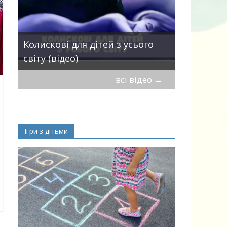
Пісні про 
Колискові для дітей з усього
— добірка
світу (відео)
дітей
всі відео
→
Ігри з дітьми
ік