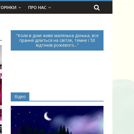
ТОРІНКИ
ПРО НАС
Коли в домі живе маленька донька, все
прання ділиться на світле, темне і 50
відтінків рожевого...
Відео