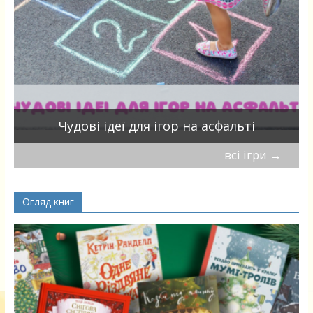
Чудові ідеї для ігор на асфальті
всі ігри
→
Огляд книг