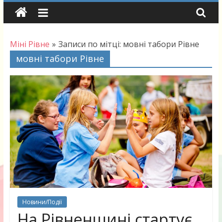
Skip
to
content
Міні Рівне
»
Записи по мітці: мовні табори Рівне
мовні табори Рівне
Новини/Події
На Рівненщині стартує