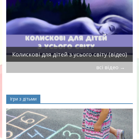
П
Колискові для дітей з усього світу (відео)
всі відео
→
Ігри з дітьми