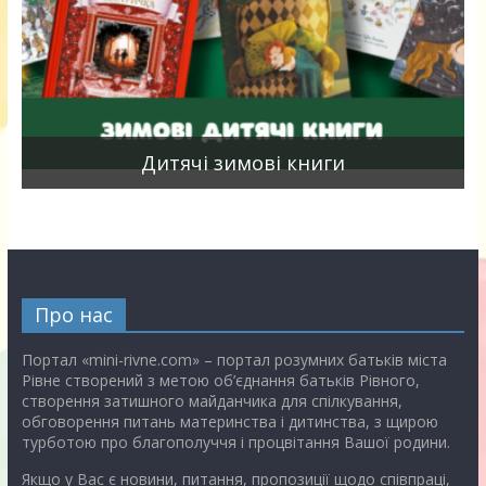
я
Дитячі зимові книги
Про нас
Портал «mini-rivne.com» – портал розумних батьків міста
Рівне створений з метою об’єднання батьків Рівного,
створення затишного майданчика для спілкування,
обговорення питань материнства і дитинства, з щирою
турботою про благополуччя і процвітання Вашої родини.
Якщо у Вас є новини, питання, пропозиції щодо співпраці,