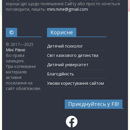
хороші ідеї щодо поліпшення Сайту або просто хочеться
поговорити, пишіть:
mini.rivne@gmail.com
©
Корисне
© 2017—2025
Дитячий психолог
Міні Рівне
.
Всі права
Світ казкового дитинства
захищені.
Дитячий університет
При копіюванні
матеріалів
Благодійність
активне
посилання на
Умови користування сайтом
сайт обов’язкове.
Приєднуйтесь у FB!
Facebook