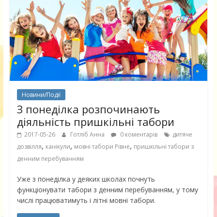
Новини/Події
З понеділка розпочинають
діяльність пришкільні табори
2017-05-26
Готліб Анна
0 коментарів
дитяче
,
,
,
дозвілля
канікули
мовні табори Рівне
пришкільні табори з
денним перебуванням
Уже з понеділка у деяких школах почнуть
функціонувати табори з денним перебуванням, у тому
числі працюватимуть і літні мовні табори.