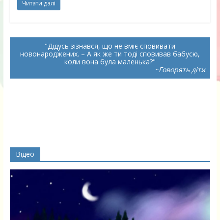
Читати далі
Дідусь зізнався, що не вміє сповивати
новонароджених. – А як же ти тоді сповивав бабусю,
коли вона була маленька?
~Говорять діти
Відео