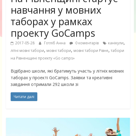
навчання у мовних
таборах у рамках
проекту GoCamps
,
2017-05-28
Готліб Анна
0 коментарів
канікули
,
,
,
літні мовні табори
мовні табори
мовні табори Рівне
табори
на Рівненщині проекту «Go camps»
Відібрано школи, які братимуть участь у літніх мовних
таборах у проекті GoCamps. Заявки та креативні
завдання отримали 292 школи зі
Читати далі