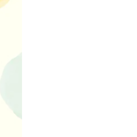
планшетів
Книги, які в
дітям до Вел