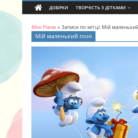
Skip
ДОБІРКИ
ТВОРЧІСТЬ З ДІТКАМИ
to
content
Міні Рівне
»
Записи по мітці: Мій маленький
Мій маленький поні