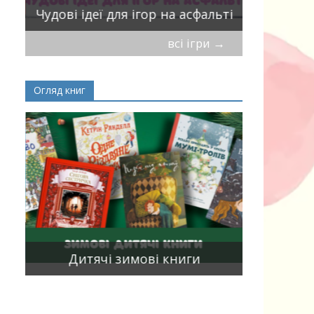
Чудові ідеї для ігор на асфальті
мирись, і
всі ігри
→
Огляд книг
Книги, що
15
двома мо
Дитячі зимові книги
білінгви 