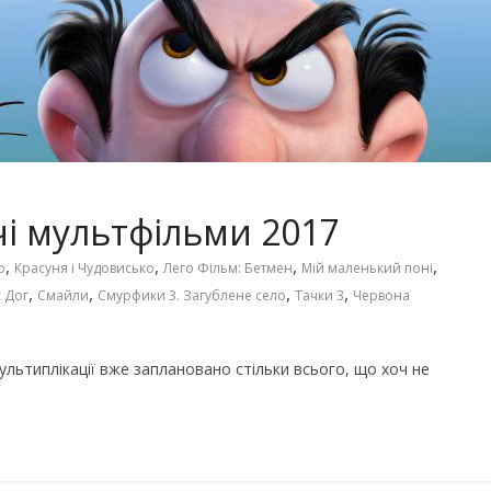
Чарівні українські колискові
іших пісень про
пісні для дітей (слова та
музика)
чі мультфільми 2017
,
,
,
,
о
Красуня і Чудовисько
Лего Фільм: Бетмен
Мій маленький поні
,
,
,
,
 Дог
Смайли
Смурфики 3. Загублене село
Тачки 3
Червона
 мультиплікації вже заплановано стільки всього, що хоч не
го світу, щоб
Ігри та конкурси на Новий р
вати дітей від
для всієї сім’ї — ідеї для