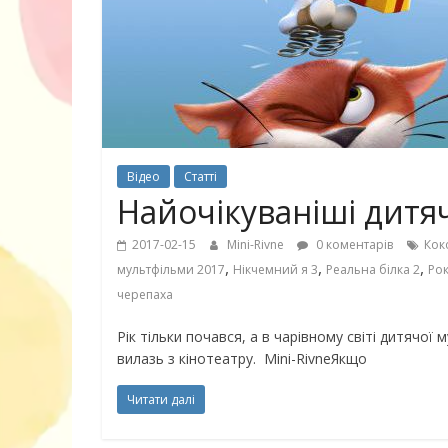
30 найкрасив
маму
Відео
Статті
Найочікуваніші дитя
2017-02-15
Mini-Rivne
0 коментарів
Кок
,
,
,
мультфільми 2017
Нікчемний я 3
Реальна білка 2
Рок
черепаха
Рік тільки почався, а в чарівному світі дитячої
вилазь з кінотеатру. Mini-RivneЯкщо
Читати далі
10 ігор з усьо
нарешті відір