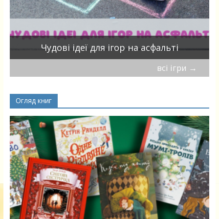
Чудові ідеї для ігор на асфальті
всі ігри
→
Огляд книг