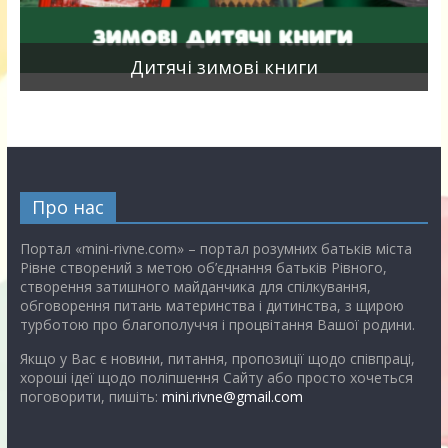
я
Дитячі зимові книги
Про нас
Портал «mini-rivne.com» – портал розумних батьків міста
Рівне створений з метою об’єднання батьків Рівного,
створення затишного майданчика для спілкування,
обговорення питань материнства і дитинства, з щирою
турботою про благополуччя і процвітання Вашої родини.
Якщо у Вас є новини, питання, пропозиції щодо співпраці,
хороші ідеї щодо поліпшення Сайту або просто хочеться
поговорити, пишіть:
mini.rivne@gmail.com