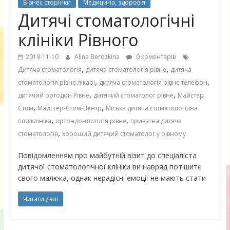
Бізнес сторінки
Медицина, здоров'я
Дитячі стоматологічні
клініки Рівного
2019-11-10
Alina Berozkina
0 коментарів
,
,
Дитяча стоматологія
дитяча стоматологія рівне
дитяча
,
,
стоматологія рівне лікарі
дитяча стоматологія рівне телефон
,
,
дитячий ортодон Рівне
дитячий стоматолог рівне
Майстер
,
,
Стом
Майстер-Стом-Центр
Міська дитяча стоматологічна
,
,
поліклініка
ортондонтологія рівне
приватна дитяча
,
стоматологія
хороший дитячий стоматолог у рівному
Повідомленням про майбутній візит до спеціаліста
дитячої стоматологічної клініки ви навряд потішите
свого малюка, однак нерадісні емоції не мають стати
Читати далі