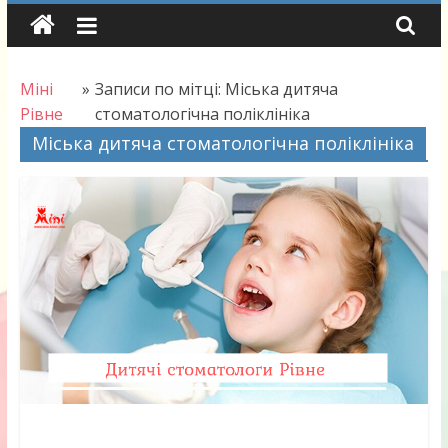
Skip
to
content
Міні
»
Записи по мітці: Міська дитяча
Рівне
стоматологічна поліклініка
Міська дитяча стоматологічна поліклініка