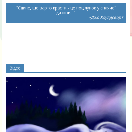
Єдине, що варто красти - це поцілунок у сплячої
дитини.
~Джо Хоулдсворт
Відео