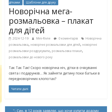
дітками
Шаблони для друку
Новорічна мега-
розмальовка – плакат
для дітей
2024-12-19
Mini-Rivne
0 коментарів
Новорічна
,
,
розмальовка
новорічні розмальовки для дітей
новорічні
,
,
розмальовки роздрукувати
розмальовка плакат
розмальовки до нового року
Так Так Так! Скоро новорічна ніч, дітки в очікуванні
свята і подарунків… Як зайняти дитину поки батьки в
передноворічних клопотах?
Читати далі
- Син, в 12 років заявляє, що хоче купити додому