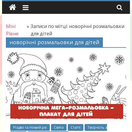
Skip
to
content
Міні
»
Записи по мітці: новорічні розмальовки
Рівне
для дітей
новорічні розмальовки для дітей
Різдво та Новий рік
Свята
Статті
Творчість з