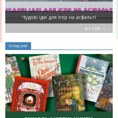
Чудові ідеї для ігор на асфальті
всі ігри
→
Огляд книг