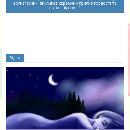
вогнегасник, викликав скромний прилив гордості та
шквал підозр ...
Відео