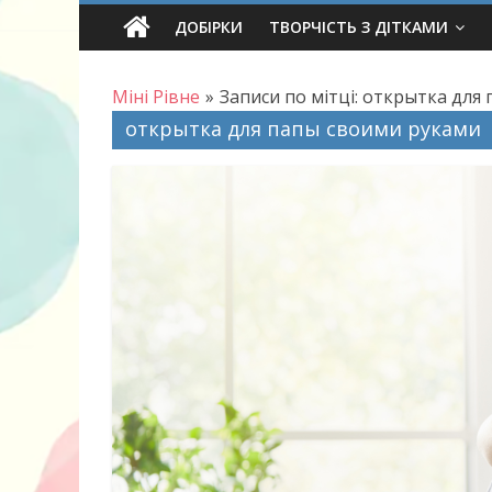
Skip
ДОБІРКИ
ТВОРЧІСТЬ З ДІТКАМИ
to
content
Міні Рівне
»
Записи по мітці: открытка для
открытка для папы своими руками