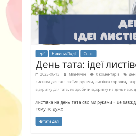
30 найкрасив
маму
Ідеї
Новини/Події
Статті
День тата: ідеї листі
2023-06-13
Mini-Rivne
0 коментарів
день
,
,
листівка для тата своїми руками
листівка сорочка
отк
,
відкритку для тата
як зробити відкритку на день народ
Листівка на день тата своїми руками – це завж
тему не дуже
Читати далі