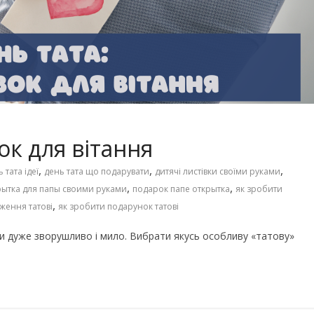
Чарівні українські колискові
іших пісень про
пісні для дітей (слова та
музика)
вок для вітання
,
,
,
 тата ідеї
день тата що подарувати
дитячі листівки своїми руками
,
,
рытка для папы своими руками
подарок папе открытка
як зробити
,
ження татові
як зробити подарунок татові
ди дуже зворушливо і мило. Вибрати якусь особливу «татову»