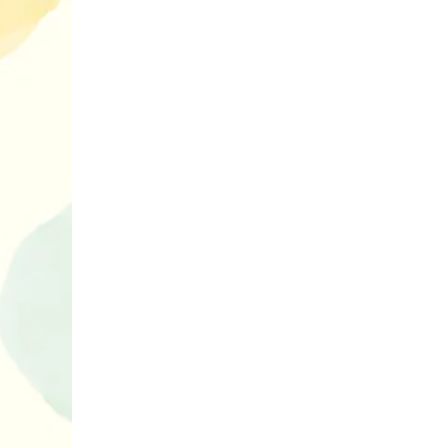
10 ігор з усьо
нарешті відір
планшетів
Книги, які в
дітям до Вел