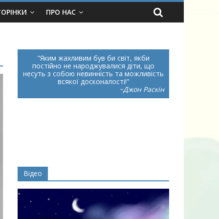
ТОРІНКИ
ПРО НАС
Яким жахливим був би світ, якби
постійно не народжувалися діти, що
несуть з собою невинність та можливість
всякої досконалості!
~Джон Раскін
Відео