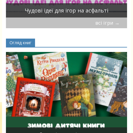
Чудові ідеї для ігор на асфальті
всі ігри
→
Огляд книг
я