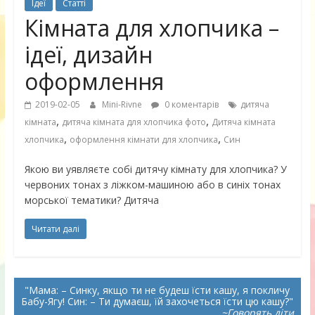
Ідеї
Статті
Кімната для хлопчика –
ідеї, дизайн
оформлення
2019-02-05
Mini-Rivne
0 коментарів
дитяча
,
,
кімната
дитяча кімната для хлопчика фото
Дитяча кімната
,
,
хлопчика
оформлення кімнати для хлопчика
Син
Якою ви уявляєте собі дитячу кімнату для хлопчика? У
червоних тонах з ліжком-машиною або в синіх тонах
морської тематики? Дитяча
Читати далі
Мама: – Синку, якщо ти не будеш їсти кашу, я покличу
Бабу-Ягу! Син: – Ти думаєш, їй захочеться їсти цю кашу?
~Говорять діти