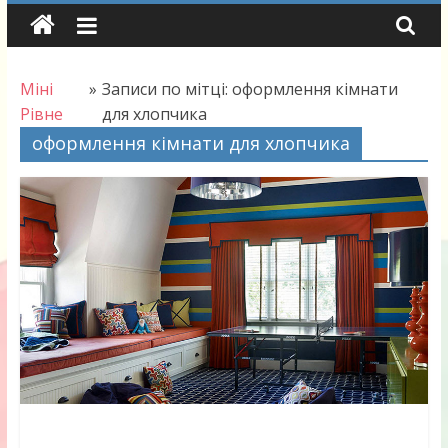
Skip
to
content
Міні
»
Записи по мітці: оформлення кімнати
Рівне
для хлопчика
оформлення кімнати для хлопчика