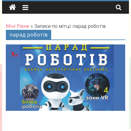
Skip
to
content
Міні Рівне
»
Записи по мітці: парад роботів
парад роботів