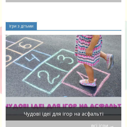
Ігри з дітьми
Чудові ідеї для ігор на асфальті
всі ігри
→