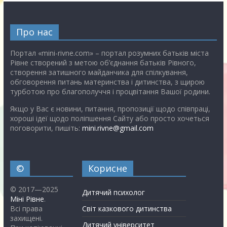
Про нас
Портал «mini-rivne.com» – портал розумних батьків міста
Рівне створений з метою об’єднання батьків Рівного,
створення затишного майданчика для спілкування,
обговорення питань материнства і дитинства, з щирою
турботою про благополуччя і процвітання Вашої родини.
Якщо у Вас є новини, питання, пропозиції щодо співпраці,
хороші ідеї щодо поліпшення Сайту або просто хочеться
поговорити, пишіть:
mini.rivne@gmail.com
©
Корисне
© 2017—2025
Дитячий психолог
Міні Рівне
.
Всі права
Світ казкового дитинства
захищені.
Дитячий університет