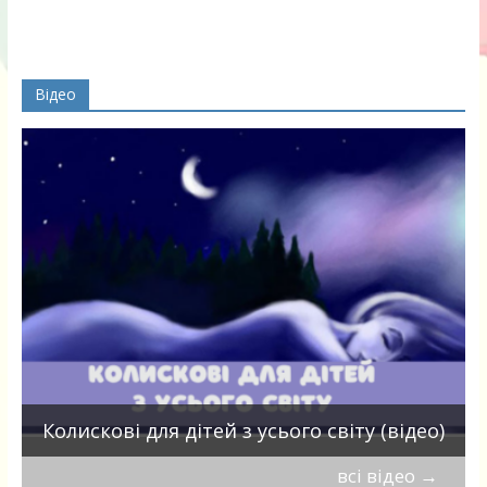
Відео
П
Колискові для дітей з усього світу (відео)
всі відео
→