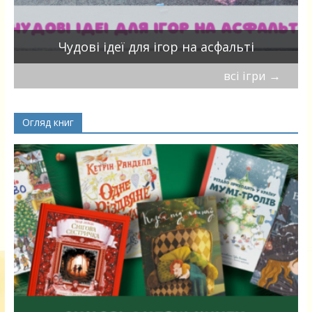
Чудові ідеї для ігор на асфальті
всі ігри
→
Огляд книг