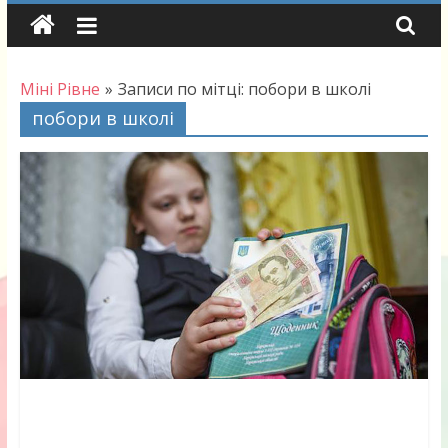
Skip
to
content
Міні Рівне
»
Записи по мітці: побори в школі
побори в школі