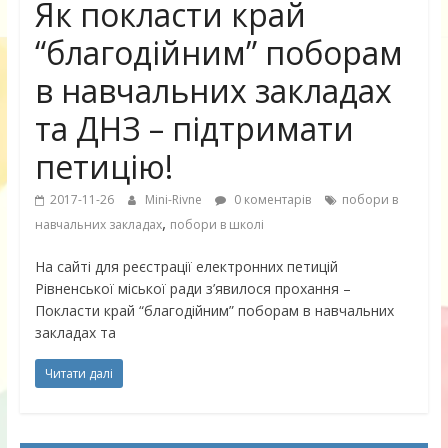
Як покласти край
“благодійним” поборам
в навчальних закладах
та ДНЗ – підтримати
петицію!
2017-11-26
Mini-Rivne
0 коментарів
побори в
,
навчальних закладах
побори в школі
На сайті для реєстрації електронних петицій
Рівненської міської ради з’явилося прохання –
Покласти край “благодійним” поборам в навчальних
закладах та
Читати далі