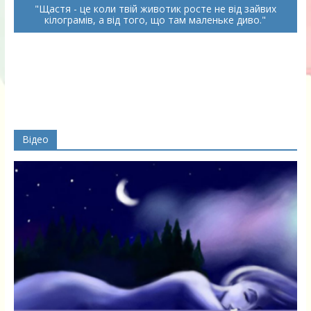
Щастя - це коли твій животик росте не від зайвих
кілограмів, а від того, що там маленьке диво.
Відео