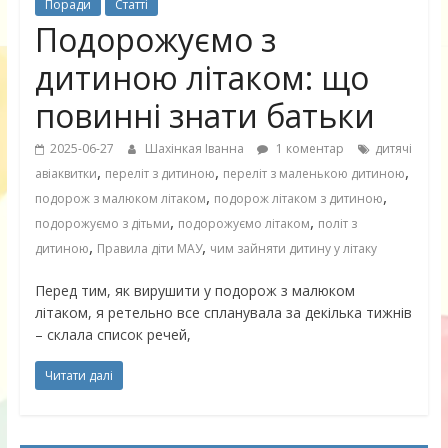
Поради
Статті
Подорожуємо з
дитиною літаком: що
повинні знати батьки
2025-06-27
Шахінкая Іванна
1 коментар
дитячі
,
,
,
авіаквитки
переліт з дитиною
переліт з маленькою дитиною
,
,
подорож з малюком літаком
подорож літаком з дитиною
,
,
подорожуємо з дітьми
подорожуємо літаком
політ з
,
,
дитиною
Правила діти МАУ
чим зайняти дитину у літаку
Перед тим, як вирушити у подорож з малюком
літаком, я ретельно все спланувала за декілька тижнів
– склала список речей,
Читати далі