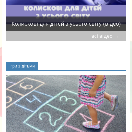
П
Колискові для дітей з усього світу (відео)
всі відео
→
Ігри з дітьми