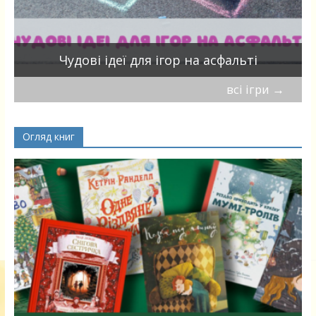
Чудові ідеї для ігор на асфальті
всі ігри
→
Огляд книг