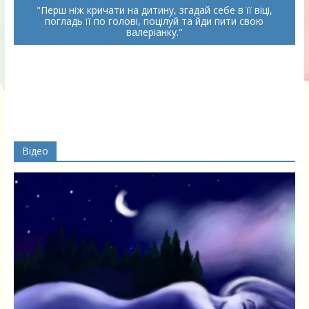
Перш ніж кричати на дитину, згадай себе в її віці,
погладь її по голові, поцілуй та йди пити свою
валеріанку.
Відео