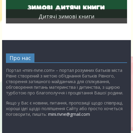
я
Дитячі зимові книги
Про нас
Портал «mini-rivne.com» – портал розумних батьків міста
Рівне створений з метою об’єднання батьків Рівного,
створення затишного майданчика для спілкування,
обговорення питань материнства і дитинства, з щирою
турботою про благополуччя і процвітання Вашої родини.
Якщо у Вас є новини, питання, пропозиції щодо співпраці,
хороші ідеї щодо поліпшення Сайту або просто хочеться
поговорити, пишіть:
mini.rivne@gmail.com