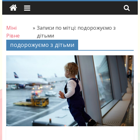
Skip
to
content
Міні
»
Записи по мітці: подорожуємо з
Рівне
дітьми
подорожуємо з дітьми