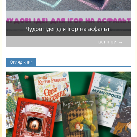
Чудові ідеї для ігор на асфальті
всі ігри
→
Огляд книг