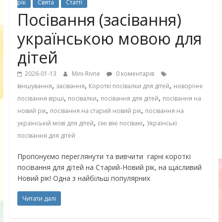
рік
Свята
Статті
Посівання (засівання)
українською мовою для
дітей
2026-01-13
Mini-Rivne
0 коментарів
,
,
,
віншування
засівання
Короткі посівалки для дітей
новорічні
,
,
,
посівання вірші
посівалки
посівання для дітей
посівання на
,
,
новий рік
посівання на старий новий рік
посівання на
,
,
українській мові для дітей
сію вію посіваю
Українські
посівання для дітей
Пропонуємо переглянути та вивчити гарні короткі
посівання для дітей на Старий-Новий рік, на щасливий
Новий рік! Одна з найбільш популярних
Читати далі