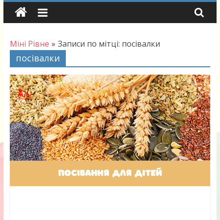
Skip
to
content
Міні Рівне
»
Записи по мітці: посівалки
посівалки