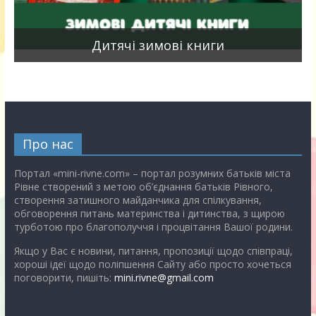
я
Дитячі зимові книги
Про нас
Портал «mini-rivne.com» – портал розумних батьків міста
Рівне створений з метою об’єднання батьків Рівного,
створення затишного майданчика для спілкування,
обговорення питань материнства і дитинства, з щирою
турботою про благополуччя і процвітання Вашої родини.
Якщо у Вас є новини, питання, пропозиції щодо співпраці,
хороші ідеї щодо поліпшення Сайту або просто хочеться
поговорити, пишіть:
mini.rivne@gmail.com