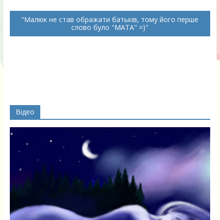
Малюк не став ображати батьків, тому його перше
слово було "МАТА" =)
Відео