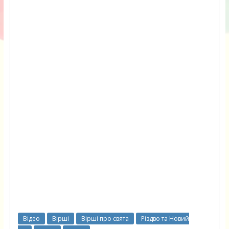
Відео
Вірші
Вірші про свята
Різдво та Новий